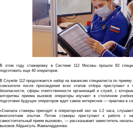
В этом году стажировку в Системе 112 Москвы прошли 83 специа
подготовить еще 40 операторов.
В Службе 112 продолжается набор на вакансию специалиста по приему 
соискатели после прохождения всех этапов отбора приступают к 
безопасности, сферы ответственности организаций и служб, с котор
алгоритмы приема вызовов операторы изучают в столичном учебно
подготовки будущих операторов ждет самое интересное — практика в с
«Сначала стажеры приходят в операторский зал на 1-2 часа, слушаю
многолетним опытом. Потом стажеры приступают к работе с на
самостоятельный прием вызовов», — рассказывает заместитель начальн
вызовов Айдынгуль Жамалидденова.