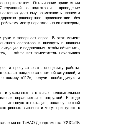
азы-приветствия. Оттачивание приветствия
. Следующий шаг подготовки — проведение
 наставник дает ему возможность провести
орожно-транспортное происшествие без
к рабочему месту параллельно со стажером,
и руки и завершает опрос. В этот момент
пытного оператора и вникнуть в нюансы
ет ситуацию с подопечным, чтобы объяснить,
те», — объясняет заместитель начальника
цесс и прочувствовать специфику работы.
не оставят наедине со сложной ситуацией, и
 по номеру «112», получит необходимую и
ют и указывают в отзывах положительные
человек справляется с нагрузкой. В ходе
е — итоговую аттестацию, после успешной
экстренных вызовов» и могут приступить к
равления по ТиНАО Департамента ГОЧСиПБ