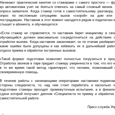
Начинают практические занятия со стажерами с самого простого — фр
до автоматизма учит не бояться отвечать на самый сложный звонок
опроса заявителя. Когда стажер готов к самостоятельному разговору,
опрос по несложным ситуациям: вызов «скорой» на дом или д
пострадавших. Наставник в этот момент находится рядом и подключен 
слышит и абонента, и обучающегося.
«Если стажер не справляется, то наставник берет инициативу в сво
обучающийся должен максимально сосредоточиться на действиях о
отработки вызова. Когда наставник заканчивает, он по этапам разбира
какие ошибки были допущены и как избежать их в дальнейшей рабо
отдела приема и обработки экстренных вызовов.
«Такой формат подготовки позволяет полностью погрузиться в про
Отработка звонков в паре придает стажеру уверенности в том, что его 
в то же время такой метод гарантирует, что человек, позвонивший
своевременную помощь.
В течение работы с начинающими операторами наставники подмеча
стороны специалиста, то, над чем стоит поработать и насколько 
подготовки стажеры проходят промежуточные испытания, а в финал
сдачи которой получают диплом «Специалиста по приему и обработке 
самостоятельной работе.
Пресс-служба Уп