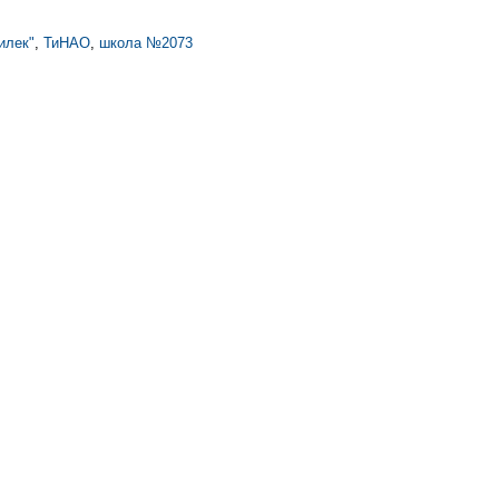
илек"
,
ТиНАО
,
школа №2073