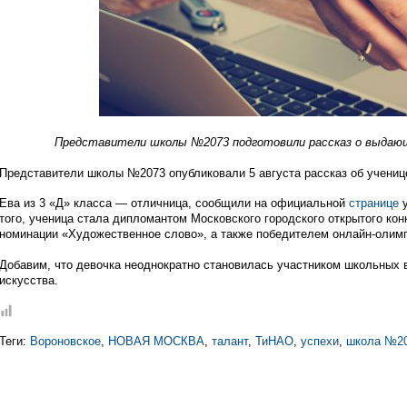
Представители школы №2073 подготовили рассказ о выдающе
Представители школы №2073 опубликовали 5 августа рассказ об ученице
Ева из 3 «Д» класса — отличница, сообщили на официальной
странице
у
того, ученица стала дипломантом Московского городского открытого ко
номинации «Художественное слово», а также победителем онлайн-олим
Добавим, что девочка неоднократно становилась участником школьных 
искусства.
Теги:
Вороновское
,
НОВАЯ МОСКВА
,
талант
,
ТиНАО
,
успехи
,
школа №2