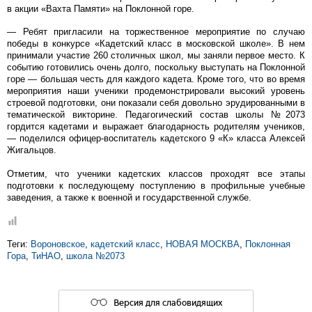
в акции «Вахта Памяти» на Поклонной горе.
— Ребят пригласили на торжественное мероприятие по случаю
победы в конкурсе «Кадетский класс в московской школе». В нем
принимали участие 260 столичных школ, мы заняли первое место. К
событию готовились очень долго, поскольку выступать на Поклонной
горе — большая честь для каждого кадета. Кроме того, что во время
мероприятия наши ученики продемонстрировали высокий уровень
строевой подготовки, они показали себя довольно эрудированными в
тематической викторине. Педагогический состав школы №2073
гордится кадетами и выражает благодарность родителям учеников,
— поделился офицер-воспитатель кадетского 9 «К» класса Алексей
Жигальцов.
Отметим, что ученики кадетских классов проходят все этапы
подготовки к последующему поступлению в профильные учебные
заведения, а также к военной и государственной службе.
Теги:
Вороновское
,
кадетский класс
,
НОВАЯ МОСКВА
,
Поклонная
Гора
,
ТиНАО
,
школа №2073
Версия для слабовидящих