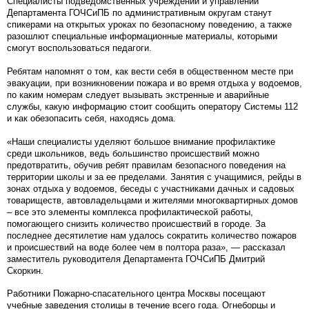
Специалисты подведомственных учреждений и управлений
Департамента ГОЧСиПБ по административным округам станут
спикерами на открытых уроках по безопасному поведению, а также
разошлют специальные информационные материалы, которыми
смогут воспользоваться педагоги.
Ребятам напомнят о том, как вести себя в общественном месте при
эвакуации, при возникновении пожара и во время отдыха у водоемов,
по каким номерам следует вызывать экстренные и аварийные
службы, какую информацию стоит сообщить оператору Системы 112
и как обезопасить себя, находясь дома.
«Наши специалисты уделяют большое внимание профилактике
среди школьников, ведь большинство происшествий можно
предотвратить, обучив ребят правилам безопасного поведения на
территории школы и за ее пределами. Занятия с учащимися, рейды в
зонах отдыха у водоемов, беседы с участниками дачных и садовых
товариществ, автовладельцами и жителями многоквартирных домов
– все это элементы комплекса профилактической работы,
помогающего снизить количество происшествий в городе. За
последнее десятилетие нам удалось сократить количество пожаров
и происшествий на воде более чем в полтора раза», — рассказал
заместитель руководителя Департамента ГОЧСиПБ Дмитрий
Скоркин.
Работники Пожарно-спасательного центра Москвы посещают
учебные заведения столицы в течение всего года. Огнеборцы и