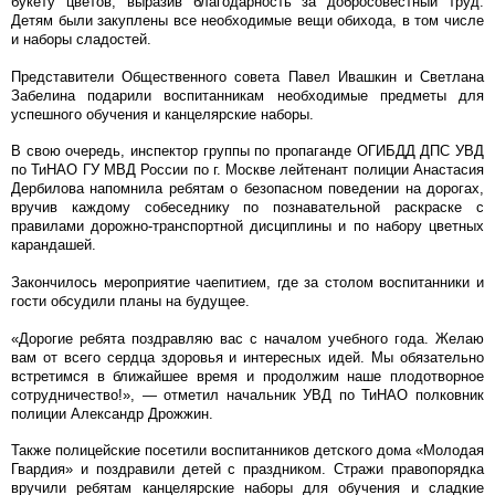
букету цветов, выразив благодарность за добросовестный труд.
Детям были закуплены все необходимые вещи обихода, в том числе
и наборы сладостей.
Представители Общественного совета Павел Ивашкин и Светлана
Забелина подарили воспитанникам необходимые предметы для
успешного обучения и канцелярские наборы.
В свою очередь, инспектор группы по пропаганде ОГИБДД ДПС УВД
по ТиНАО ГУ МВД России по г. Москве лейтенант полиции Анастасия
Дербилова напомнила ребятам о безопасном поведении на дорогах,
вручив каждому собеседнику по познавательной раскраске с
правилами дорожно-транспортной дисциплины и по набору цветных
карандашей.
Закончилось мероприятие чаепитием, где за столом воспитанники и
гости обсудили планы на будущее.
«Дорогие ребята поздравляю вас с началом учебного года. Желаю
вам от всего сердца здоровья и интересных идей. Мы обязательно
встретимся в ближайшее время и продолжим наше плодотворное
сотрудничество!», — отметил начальник УВД по ТиНАО полковник
полиции Александр Дрожжин.
Также полицейские посетили воспитанников детского дома «Молодая
Гвардия» и поздравили детей с праздником. Стражи правопорядка
вручили ребятам канцелярские наборы для обучения и сладкие