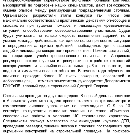
«Профессиональные соревнования дополняют большой комплекс
мероприятий по подготовке наших специалистов, дают возможность
обмена опытом между реагирующими подразделениями столицы.
Организаторы разработали этапы конкурса так, чтобы они
максимально соответствовали практическим действиям огнеборцев и
спасателей при тушении пожаров и ликвидации чрезвычайных
ситуаций, способствовали совершенствованию участников. Судьи
будут учитывать не только скорость выполнения заданий, но и
умение команды действовать как единое целое при оценке ситуации
и определении алгоритма действий, необходимых для спасения
людей и ликвидации конкретного происшествия. Помимо состязаний,
на территории учебно-тренировочного полигона в Апаринках
регулярно проходят учения и тренировки по отработке технологий
пожаротушения и аварийно-спасательных работ на высоте, на
водных и химически опасных объектах. В течение года обучение на
полигоне проходит более 10 тысяч пожарных, спасателей и
добровольцев», — отметил заместитель руководителя Департамента
ГОЧСиПБ, главный судья соревнований Дмитрий Скоркин.
Состязания проходят на двух площадках. В первый день на полигоне
в Апаринках участников ждала кросс-эстафета на три километра и
комплексное силовое упражнение на перекладине. С 9 по 13
сентября конкурсанты выполнят задания на этапе «Поисково-
спасательные работы в условиях ЧС техногенного характера».
Специалисты покажут мастерство при ликвидации крупного ДТП,
проведении разведки, тушении пожара и спасении пострадавших при
обрушении конструкций на строительной площадке. На поисково-