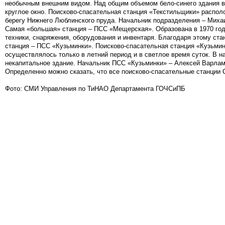
необычным внешним видом. Над общим объемом бело-синего здания в
круглое окно. Поисково-спасательная станция «Текстильщики» распол
берегу Нижнего Люблинского пруда. Начальник подразделения – Миха
Самая «большая» станция – ПСС «Мещерская». Образована в 1970 году
техники, снаряжения, оборудования и инвентаря. Благодаря этому с
станция – ПСС «Кузьминки». Поисково-спасательная станция «Кузьминк
осуществлялось только в летний период и в светлое время суток. В н
некапитальное здание. Начальник ПСС «Кузьминки» – Алексей Варлам
Определенно можно сказать, что все поисково-спасательные станции С
Фото: СМИ Управления по ТиНАО Департамента ГОЧСиПБ