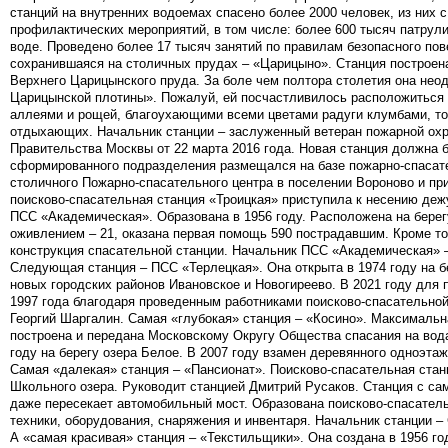
станций на внутренних водоемах спасено более 2000 человек, из них 
профилактических мероприятий, в том числе: более 600 тысяч патрул
воде. Проведено более 17 тысяч занятий по правилам безопасного п
сохранившаяся на столичных прудах – «Царицыно». Станция построена
Верхнего Царицынского пруда. За боле чем полтора столетия она нео
Царицынской плотины». Пожалуй, ей посчастливилось расположиться 
аллеями и рощей, благоухающими всеми цветами радуги клумбами, то
отдыхающих. Начальник станции – заслуженный ветеран пожарной охр
Правительства Москвы от 22 марта 2016 года. Новая станция должна б
сформированного подразделения размещался на базе пожарно-спасат
столичного Пожарно-спасательного центра в поселении Вороново и при
поисково-спасательная станция «Троицкая» приступила к несению де
ПСС «Академическая». Образована в 1956 году. Расположена на берегу
оживлением – 21, оказана первая помощь 590 пострадавшим. Кроме то
конструкция спасательной станции. Начальник ПСС «Академическая» 
Следующая станция – ПСС «Терлецкая». Она открыта в 1974 году на бе
новых городских районов Ивановское и Новогиреево. В 2021 году для
1997 года благодаря проведенным работниками поисково-спасательной
Георгий Шаргалин. Самая «глубокая» станция – «Косино». Максимальна
построена и передана Московскому Округу Общества спасания на вода
году на берегу озера Белое. В 2007 году взамен деревянного одноэта
Самая «далекая» станция – «Пансионат». Поисково-спасательная станц
Школьного озера. Руководит станцией Дмитрий Русаков. Станция с са
даже пересекает автомобильный мост. Образована поисково-спасательн
техники, оборудования, снаряжения и инвентаря. Начальник станции –
А «самая красивая» станция – «Текстильщики». Она создана в 1956 го