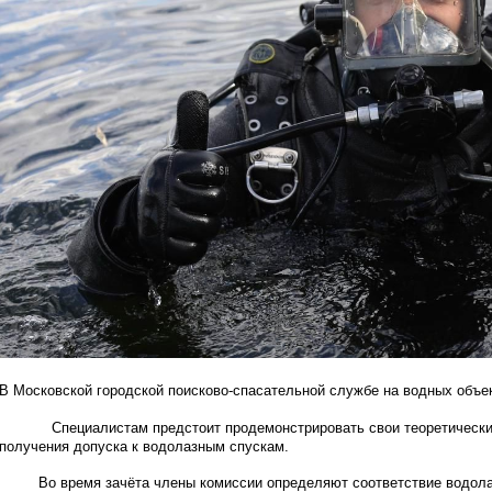
В Московской городской поисково-спасательной службе на водных объе
Специалистам предстоит продемонстрировать свои теоретические з
получения допуска к водолазным спускам.
Во время зачёта члены комиссии определяют соответствие водолаз