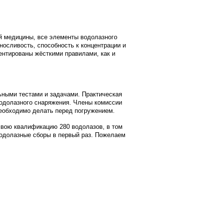
 медицины, все элементы водолазного
носливость, способность к концентрации и
ентированы жёсткими правилами, как и
ыми тестами и задачами. Практическая
водолазного снаряжения. Члены комиссии
еобходимо делать перед погружением.
вою квалификацию 280 водолазов, в том
водолазные сборы в первый раз. Пожелаем