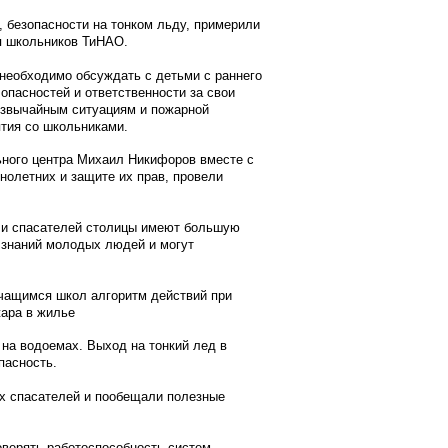
, безопасности на тонком льду, примерили
я школьников ТиНАО.
еобходимо обсуждать с детьми с раннего
опасностей и ответственности за свои
езвычайным ситуациям и пожарной
ятия со школьниками.
ого центра Михаил Никифоров вместе с
нолетних и защите их прав, провели
 спасателей столицы имеют большую
 знаний молодых людей и могут
ащимся школ алгоритм действий при
жара в жилье
а водоемах. Выход на тонкий лед в
пасность.
 спасателей и пообещали полезные
ерять работоспособность систем