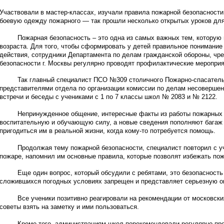
Участвовали в мастер-классах, изучали правила пожарной безопасности
боевую одежду пожарного — так прошли несколько открытых уроков дл
Пожарная безопасность – это одна из самых важных тем, которую н
возраста. Для того, чтобы сформировать у детей правильное понимание 
действия, сотрудники Департамента по делам гражданской обороны, чр
безопасности г. Москвы регулярно проводят профилактические меропри
Так главный специалист ПСО №309 столичного Пожарно-спасательн
представителями отдела по организации комиссии по делам несовершен
встречи и беседы с учениками с 1 по 7 классы школ № 2083 и № 2122.
Непринужденное общение, интересные факты из работы пожарных и
воспитательную и обучающую силу, а новые сведения пополняют багаж
пригодиться им в реальной жизни, когда кому-то потребуется помощь.
Продолжая тему пожарной безопасности, специалист повторил с уч
пожаре, напомнил им основные правила, которые позволят избежать по
Еще один вопрос, который обсудили с ребятами, это безопасность н
сложившихся погодных условиях запрещен и представляет серьезную о
Все ученики позитивно реагировали на рекомендации от московских
советы взять на заметку и ими пользоваться.
Кроме того, администрациям школ порекомендовали регулярно пров