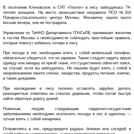
В поселении Кленовское, в СНТ «Геолог» в лесу заблудилась 74-
летняя женщина. На место происшествия направили ПСО №310
Пожарно-спасательного центра Москвы. Москвичку нашли около
восьми вечера, она не пострадала.
Управление по ТиНАО Департамента ГОЧСиПБ напоминает жителям
и гостям Москвы о необходимости соблюдать простейшие правила,
которые помогут избежать потери в лесу.
При походе в лес необходимо взять с собой мобильный телефон,
обязательно убедиться, что он заряжен. Также следует надеть яркую
одежду или накидку из яркой ткани, что существенно облегчит поиск,
на случай, если вы заблудитесь. Не лишним будет взять с собой в
непромокаемом пакете спички, лекарства, продукты питания, компас,
а также дождевик.
При нахождении в лесу полезно оставлять зарубки, делать
разноцветные отметины на стволах деревьев, чтобы потом быстро
найти обратную дорогу домой.
Пожилым, людям, страдающим сердечно-сосудистыми
заболеваниями необходимо исключить походы в лес в одиночку —
лучше взять с собой напарника.
Отправляясь в лес, предупредите родных, близких или соседей, в
какой район вы направляетесь и когда планируете вернуться.