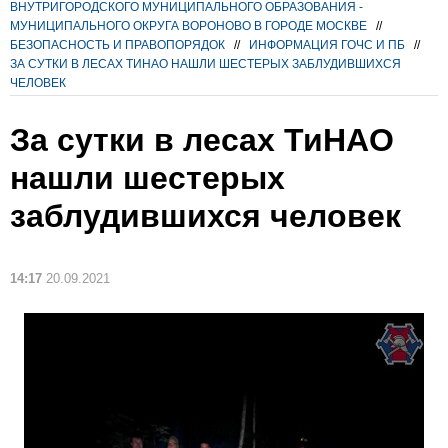
ВНУТРИГОРОДСКОГО МУНИЦИПАЛЬНОГО ОБРАЗОВАНИЯ -
МУНИЦИПАЛЬНОГО ОКРУГА ВОРОНОВО В ГОРОДЕ МОСКВЕ
//
БЕЗОПАСНОСТЬ И ПРАВОПОРЯДОК
//
ИНФОРМАЦИЯ ГОЧС И ПБ
//
ЗА СУТКИ В ЛЕСАХ ТИНАО НАШЛИ ШЕСТЕРЫХ ЗАБЛУДИВШИХСЯ
ЧЕЛОВЕК
За сутки в лесах ТиНАО
нашли шестерых
заблудившихся человек
14:17
20.09.2021