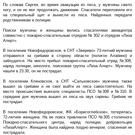
По словам Сергея, во время эвакуации из леса, у мужчины свело
ногу, и он не мог продолжать движение. Спасатели переложили его
на специальный щит и вынесли из леса. Найденных передали
родственникам и полиции.
Поиски мужчины и женщины велись спасателями авиацентра
совместно с пожарно-спасательным отрядом № 302 и отрядом «Лиза
Алерт».
В поселении Новофедоровское, в СНТ «Зверево» 73-летний мужчина
отправился за грибами в сторону области (полигон Алабино) и
заблудился. На место прибыл пожарно-спасательный отряд №308,
наряд полиции, кинологи, поисковая группа «Лиза Алерт». Мужчину
нашли в 23.30, он не пострадал.
В поселении Кленовское, в СНТ «Сальковское» мужчина также
вышел за грибами и не смог выйти из леса самостоятельно. На
место происшествия выехали специалисты ПСО №308 и №310. В
середине дня мужчина вышел из леса на звук сирены. Грибник не
пострадал.
В поселении Новофедоровское, ЖК «Борисоглебское», потерялась
72-летняя женщина. На ее поиск привлекли ПСО №305 столичного
Пожарно-спасательного центра, наряд полиции, добровольцев
«ЛизаАлерт». Женщина была найдена поздно вечером, спасенная не
пострадала.