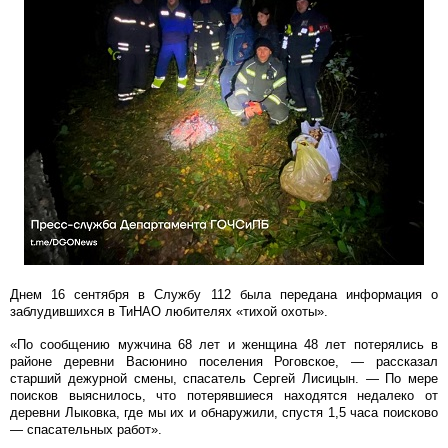
Днем 16 сентября в Службу 112 была передана информация о
заблудившихся в ТиНАО любителях «тихой охоты».
«По сообщению мужчина 68 лет и женщина 48 лет потерялись в
районе деревни Васюнино поселения Роговское, — рассказал
старший дежурной смены, спасатель Сергей Лисицын. — По мере
поисков выяснилось, что потерявшиеся находятся недалеко от
деревни Лыковка, где мы их и обнаружили, спустя 1,5 часа поисково
— спасательных работ».