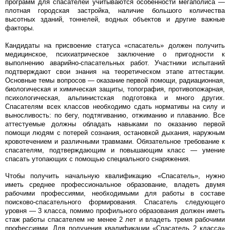
программ для спасателей учитываются особенности мегаполиса —
плотная городская застройка, наличие большого количества
высотных зданий, тоннелей, водных объектов и другие важные
факторы.
Кандидаты на присвоение статуса «спасатель» должен получить
медицинское, психиатрическое заключение о пригодности к
выполнению аварийно-спасательных работ. Участники испытаний
подтверждают свои знания на теоретическом этапе аттестации.
Основные темы вопросов — оказание первой помощи, радиационная,
биологическая и химическая защиты, топография, противопожарная,
психологическая, альпинистская подготовка и много других.
Спасателям всех классов необходимо сдать нормативы на силу и
выносливость: по бегу, подтягиванию, отжиманию и плаванию. Все
аттестуемые должны обладать навыками по оказанию первой
помощи людям с потерей сознания, остановкой дыхания, наружным
кровотечением и различными травмами. Обязательное требование к
спасателям, подтверждающим и повышающим класс — умение
спасать утопающих с помощью специального снаряжения.
Чтобы получить начальную квалификацию «Спасатель», нужно
иметь среднее профессиональное образование, владеть двумя
рабочими профессиями, необходимыми для работы в составе
поисково-спасательного формирования. Спасатель следующего
уровня — 3 класса, помимо профильного образования должен иметь
стаж работы спасателем не менее 2 лет и владеть тремя рабочими
профессиями. Для получения квалификации «Спасатель 2 класса»