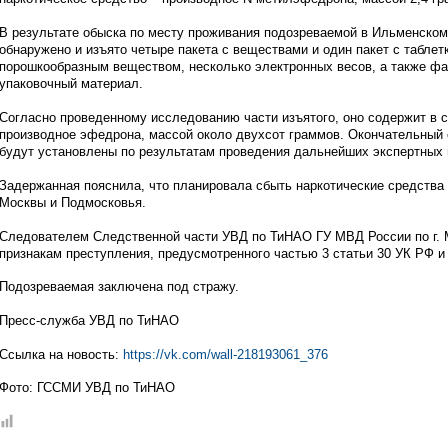
В результате обыска по месту проживания подозреваемой в Ильменском
обнаружено и изъято четыре пакета с веществами и один пакет с таблет
порошкообразным веществом, несколько электронных весов, а также фа
упаковочный материал.
Согласно проведенному исследованию части изъятого, оно содержит в с
производное эфедрона, массой около двухсот граммов. Окончательный 
будут установлены по результатам проведения дальнейших экспертных
Задержанная пояснила, что планировала сбыть наркотические средства 
Москвы и Подмосковья.
Следователем Следственной части УВД по ТиНАО ГУ МВД России по г. 
признакам преступления, предусмотренного частью 3 статьи 30 УК РФ и 
Подозреваемая заключена под стражу.
Пресс-служба УВД по ТиНАО
Ссылка на новость:
https://vk.com/wall-218193061_376
Фото: ГССМИ УВД по ТиНАО