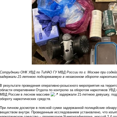
Сотрудники ОНК УВД по ТиНАО ГУ МВД России по г. Москве при содей
задержали 21-летнюю подозреваемую в незаконном обороте наркотико
В результате проведения оперативно-розыскного мероприятия на террит
области оперативники Отдела по контролю за оборотом наркотиков УВД
МВД России в лесном массиве
задержали 21-летнюю девушку, под
обороту наркотических средств.
При личном досмотре в поясной сумке задержанной полицейские обнару
веществом внутри. Проведенным исследованием установлено, что изъят
наркотическое средство – производное N-метилэфедрона, массой 2,4 гр