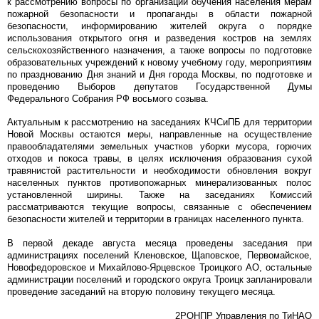
к рассмотрению вопросы по организации обучения населения мерам
пожарной безопасности и пропаганды в области пожарной
безопасности, информированию жителей округа о порядке
использования открытого огня и разведения костров на землях
сельскохозяйственного назначения, а также вопросы по подготовке
образовательных учреждений к новому учебному году, мероприятиям
по празднованию Дня знаний и Дня города Москвы, по подготовке и
проведению Выборов депутатов Государственной Думы
Федерального Собрания РФ восьмого созыва.
Актуальным к рассмотрению на заседаниях КЧСиПБ для территории
Новой Москвы остаются меры, направленные на осуществление
правообладателями земельных участков уборки мусора, горючих
отходов и покоса травы, в целях исключения образования сухой
травянистой растительности и необходимости обновления вокруг
населенных пунктов противопожарных минерализованных полос
установленной ширины. Также на заседаниях Комиссий
рассматриваются текущие вопросы, связанные с обеспечением
безопасности жителей и территории в границах населенного пункта.
В первой декаде августа месяца проведены заседания при
администрациях поселений Кленовское, Щаповское, Первомайское,
Новофедоровское и Михайлово-Ярцевское Троицкого АО, остальные
администрации поселений и городского округа Троицк запланировали
проведение заседаний на вторую половину текущего месяца.
2РОНПР Управления по ТиНАО