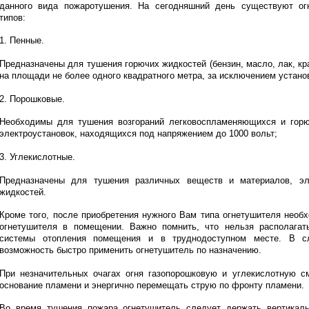
данного вида пожаротушения. На сегодняшний день существуют ог
типов:
1. Пенные.
Предназначены для тушения горючих жидкостей (бензин, масло, лак, кр
на площади не более одного квадратного метра, за исключением устан
2. Порошковые.
Необходимы для тушения возгораний легковоспламеняющихся и горюч
электроустановок, находящихся под напряжением до 1000 вольт;
3. Углекислотные.
Предназначены для тушения различных веществ и материалов, эл
жидкостей.
Кроме того, после приобретения нужного Вам типа огнетушителя необ
огнетушителя в помещении. Важно помнить, что нельзя располагат
системы отопления помещения и в труднодоступном месте. В 
возможность быстро применить огнетушитель по назначению.
При незначительных очагах огня газопорошковую и углекислотную с
основание пламени и энергично перемещать струю по фронту пламени.
Во время тушения пожара огнетушитель следует держать вертикаль