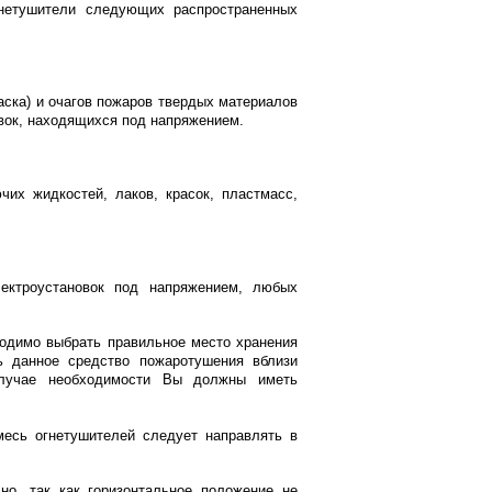
нетушители следующих распространенных
аска) и очагов пожаров твердых материалов
овок, находящихся под напряжением.
их жидкостей, лаков, красок, пластмасс,
ектроустановок под напряжением, любых
ходимо выбрать правильное место хранения
ь данное средство пожаротушения вблизи
случае необходимости Вы должны иметь
месь огнетушителей следует направлять в
но, так как горизонтальное положение не