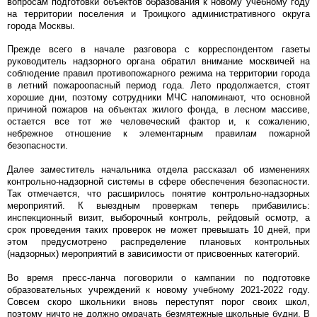
вопросам подготовки объектов образования к новому учебному году
на территории поселения и Троицкого административного округа
города Москвы.
Прежде всего в начале разговора с корреспондентом газеты
руководитель надзорного органа обратил внимание москвичей на
соблюдение правил противопожарного режима на территории города
в летний пожароопасный период года. Лето продолжается, стоят
хорошие дни, поэтому сотрудники МЧС напоминают, что основной
причиной пожаров на объектах жилого фонда, в лесном массиве,
остается все тот же человеческий фактор и, к сожалению,
небрежное отношение к элементарным правилам пожарной
безопасности.
Далее заместитель начальника отдела рассказал об изменениях
контрольно-надзорной системы в сфере обеспечения безопасности.
Так отмечается, что расширилось понятие контрольно-надзорных
мероприятий. К выездным проверкам теперь прибавились:
инспекционный визит, выборочный контроль, рейдовый осмотр, а
срок проведения таких проверок не может превышать 10 дней, при
этом предусмотрено распределение плановых контрольных
(надзорных) мероприятий в зависимости от присвоенных категорий.
Во время пресс-ланча поговорили о кампании по подготовке
образовательных учреждений к новому учебному 2021-2022 году.
Совсем скоро школьники вновь переступят порог своих школ,
поэтому ничто не должно омрачать безмятежные школьные будни. В