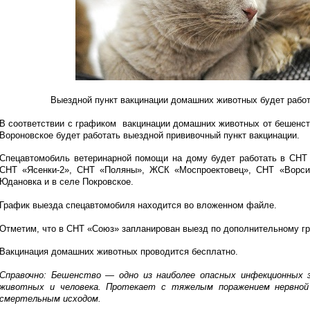
Выездной пункт вакцинации домашних животных будет работ
В соответствии с графиком вакцинации домашних животных от бешенств
Вороновское будет работать выездной прививочный пункт вакцинации.
Спецавтомобиль ветеринарной помощи на дому будет работать в СНТ 
СНТ «Ясенки-2», СНТ «Поляны», ЖСК «Моспроектовец», СНТ «Ворси
Юдановка и в селе Покровское.
График выезда спецавтомобиля находится во вложенном файле.
Отметим, что в СНТ «Союз» запланирован выезд по дополнительному гра
Вакцинация домашних животных проводится бесплатно.
Справочно: Бешенство — одно из наиболее опасных инфекционных з
животных и человека. Протекает с тяжелым поражением нервной 
смертельным исходом.