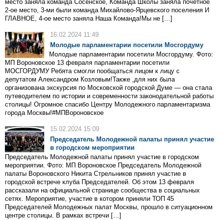
место заняла команда Сосенское, Команда Школы заняла почетное
2-ое место, 3-ми были команда Михайлово-Ярцевского поселения И
ГЛАВНОЕ, 4-ое место заняла Наша Команда!Мы не […]
16.02.2024 11:49
Молодые парламентарии посетили Мосгордуму
Молодые парламентарии посетили Мосгордуму. Фото:
МП Вороновское 13 февраля парламентарии посетили
МОСГОРДУМУ Ребята смогли пообщаться лицом к лицу с
депутатом Александром Козловым!Также ,для них была
организована экскурсия по Московской городской Думе — она стала
путеводителем по истории и современности законодательной работы
столицы! Огромное спасибо Центру Молодежного парламентаризма
города Москвы!#МПВороновское
15.02.2024 15:09
Председатель Молодежной палаты принял участие
в городском мероприятии
Председатель Молодежной палаты принял участие в городском
мероприятии. Фото: МП Вороновское Председатель Молодежной
палаты Вороновского Никита Стрельников принял участие в
городской встрече клуба Председателей. Об этом 13 февраля
рассказали на официальной странице сообщества в социальных
сетях. Мероприятие, участие в котором приняли ТОП 45
Председателей Молодежных палат Москвы, прошло в ситуационном
центре столицы. В рамках встречи […]