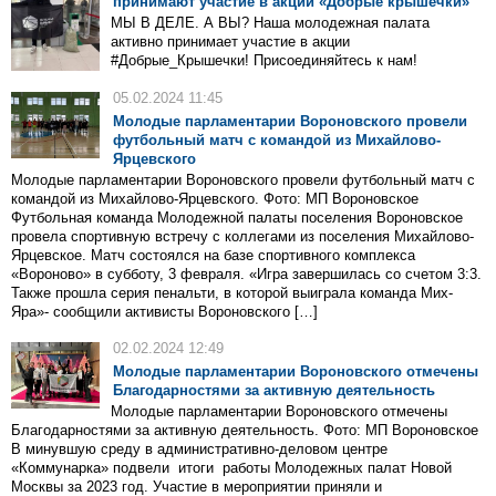
принимают участие в акции «Добрые крышечки»
МЫ В ДЕЛЕ. А ВЫ? Наша молодежная палата
активно принимает участие в акции
#Добрые_Крышечки! Присоединяйтесь к нам!
05.02.2024 11:45
Молодые парламентарии Вороновского провели
футбольный матч с командой из Михайлово-
Ярцевского
Молодые парламентарии Вороновского провели футбольный матч с
командой из Михайлово-Ярцевского. Фото: МП Вороновское
Футбольная команда Молодежной палаты поселения Вороновское
провела спортивную встречу с коллегами из поселения Михайлово-
Ярцевское. Матч состоялся на базе спортивного комплекса
«Вороново» в субботу, 3 февраля. «Игра завершилась со счетом 3:3.
Также прошла серия пенальти, в которой выиграла команда Мих-
Яра»- сообщили активисты Вороновского […]
02.02.2024 12:49
Молодые парламентарии Вороновского отмечены
Благодарностями за активную деятельность
Молодые парламентарии Вороновского отмечены
Благодарностями за активную деятельность. Фото: МП Вороновское
В минувшую среду в административно-деловом центре
«Коммунарка» подвели итоги работы Молодежных палат Новой
Москвы за 2023 год. Участие в мероприятии приняли и