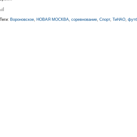
Теги:
Вороновское
,
НОВАЯ МОСКВА
,
соревнование
,
Спорт
,
ТиНАО
,
фут