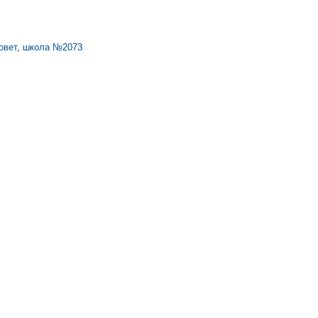
овет
,
школа №2073