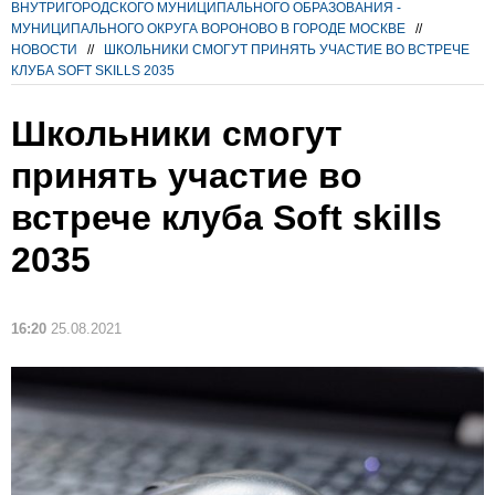
ВНУТРИГОРОДСКОГО МУНИЦИПАЛЬНОГО ОБРАЗОВАНИЯ -
МУНИЦИПАЛЬНОГО ОКРУГА ВОРОНОВО В ГОРОДЕ МОСКВЕ
//
НОВОСТИ
//
ШКОЛЬНИКИ СМОГУТ ПРИНЯТЬ УЧАСТИЕ ВО ВСТРЕЧЕ
КЛУБА SOFT SKILLS 2035
Школьники смогут
принять участие во
встрече клуба Soft skills
2035
16:20
25.08.2021