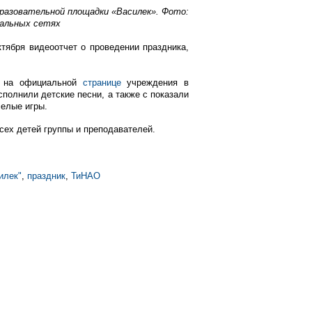
бразовательной площадки «Василек». Фото:
иальных сетях
тября видеоотчет о проведении праздника,
и на официальной
странице
учреждения в
сполнили детские песни, а также с показали
селые игры.
ех детей группы и преподавателей.
илек"
,
праздник
,
ТиНАО