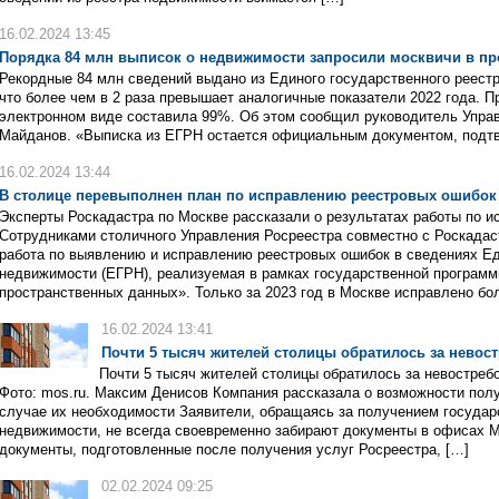
16.02.2024 13:45
Порядка 84 млн выписок о недвижимости запросили москвичи в п
Рекордные 84 млн сведений выдано из Единого государственного реест
что более чем в 2 раза превышает аналогичные показатели 2022 года. 
электронном виде составила 99%. Об этом сообщил руководитель Упра
Майданов. «Выписка из ЕГРН остается официальным документом, под
16.02.2024 13:44
В столице перевыполнен план по исправлению реестровых ошибок 
Эксперты Роскадастра по Москве рассказали о результатах работы по 
Сотрудниками столичного Управления Росреестра совместно с Роскада
работа по выявлению и исправлению реестровых ошибок в сведениях Ед
недвижимости (ЕГРН), реализуемая в рамках государственной програм
пространственных данных». Только за 2023 год в Москве исправлено бол
16.02.2024 13:41
Почти 5 тысяч жителей столицы обратилось за невос
Почти 5 тысяч жителей столицы обратилось за невостреб
Фото: mos.ru. Максим Денисов Компания рассказала о возможности пол
случае их необходимости Заявители, обращаясь за получением государ
недвижимости, не всегда своевременно забирают документы в офисах 
документы, подготовленные после получения услуг Росреестра, […]
02.02.2024 09:25