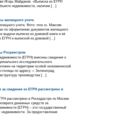
кве Игорь Майданов. «Выписка из ЕГРН
бъекте недвижимости, наличии […]
сы жилищного учета
илищного учета. Фото: mos.ru. Максим
дан по оформлению документов жилищного
ке выдачи выписки из домовой книги и её
з ЕГРН и выпиской из домовой […]
ны Росреестром
недвижимости (ЕГРН) внесены сведения о
ционального исследовательского
оложен на территории особой экономической
толицы по адресу: г. Зеленоград,
аструктуру производства […]
 за сведения из ЕГРН рассмотрено в
ЕГРН рассмотрено в Роскадастре по Москве
возврата денежных средств за
вижимости (ЕГРН) – это государственный
 недвижимости. За предоставление