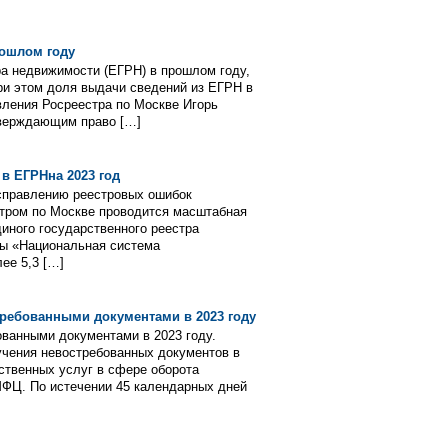
рошлом году
ра недвижимости (ЕГРН) в прошлом году,
При этом доля выдачи сведений из ЕГРН в
вления Росреестра по Москве Игорь
тверждающим право […]
в ЕГРНна 2023 год
исправлению реестровых ошибок
стром по Москве проводится масштабная
иного государственного реестра
мы «Национальная система
ее 5,3 […]
требованными документами в 2023 году
ованными документами в 2023 году.
учения невостребованных документов в
ственных услуг в сфере оборота
МФЦ. По истечении 45 календарных дней