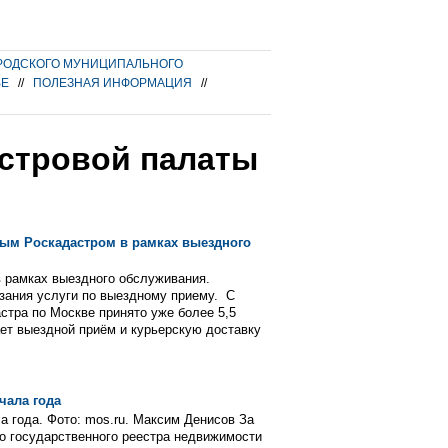
РОДСКОГО МУНИЦИПАЛЬНОГО
ВЕ
//
ПОЛЕЗНАЯ ИНФОРМАЦИЯ
//
астровой палаты
ным Роскадастром в рамках выездного
в рамках выездного обслуживания.
азания услуги по выездному приему. С
стра по Москве принято уже более 5,5
ет выездной приём и курьерскую доставку
чала года
а года. Фото: mos.ru. Максим Денисов За
го государственного реестра недвижимости