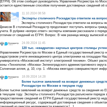
(ЕГРН). Об этом сообщил руководитель Управления Росреестра по Мос
остается единственным способом получения достоверных сведений об о
11.10.2024 08:58
Эксперты столичного Роскадастра ответили на вопро
Эксперты столичного Роскадастра ответили на вопросы ж
Денисов В столичный Роскадастр продолжают поступать вопросы граж
учета. В рубрике «вопрос-ответ» эксперты компании рассказали о поряд
отличии от сведений из ЕГРН. Вопрос: В чем разница между выпиской и
24.09.2024 11:45
120 тыс. «квадратов» научных центров столицы учте
Управлением Росреестра по Москве в Единый государственный реестр 
кадастровом учете инновационного центра электроники на площадке На
университета «Московский институт электронной техники». Объект расп
зоны «Технополис «Москва» Зеленоградского административного округа с
Солнечная аллея, д. 10, стр. 1. «Москва ежегодно совершенствует инфр
18.09.2024 14:28
Более тысячи заявлений на возврат денежных средств
Роскадастре по Москве в текущем году
Более тысячи заявлений на возврат денежных средств за сведения из 
в текущем году. Эксперты столичного Роскадастра разъяснили порядок 
предоставление сведений из ЕГРН Единый государственный реестр нед
информационный ресурс, содержащий достоверные сведения о объектах
сведений из реестра недвижимости взимается […]