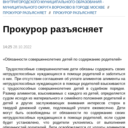
ВНУТРИГОРОДСКОГО МУНИЦИПАЛЬНОГО ОБРАЗОВАНИЯ -
МУНИЦИПАЛЬНОГО ОКРУГА ВОРОНОВО В ГОРОДЕ МОСКВЕ
//
ПРОКУРОР РАЗЪЯСНЯЕТ
//
ПРОКУРОР РАЗЪЯСНЯЕТ
Прокурор разъясняет
14:25
28.10.2022
«Обязанности совершеннолетних детей по содержанию родителей»
Трудоспособные совершеннолетние дети обязаны содержать своих
нетрудоспособных нуждающихся в помощи родителей и заботиться
о них. При отсутствии соглашения об уплате алиментов алименты на
нетрудоспособных нуждающихся в помощи родителей взыскиваются
с трудоспособных совершеннолетних детей в судебном порядке.
Размер алиментов, взыскиваемых с каждого из детей, определяется
судом исходя из материального и семейного положения родителей и
детей и других заслуживающих внимания интересов сторон в
твердой денежной сумме, подлежащей уплате ежемесячно. Дети
могут быть освобождены от обязанности по содержанию своих
нетрудоспособных нуждающихся в помощи родителей, если судом
будет установлено, что родители уклонялись от выполнения
обязанностей родителей. Дети освобождаются от уплаты алиментов