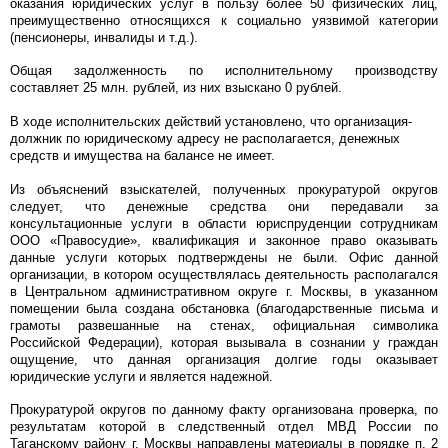
оказания юридических услуг в пользу более 50 физических лиц,
преимущественно относящихся к социально уязвимой категории
(пенсионеры, инвалиды и т.д.).
Общая задолженность по исполнительному производству
составляет 25 млн. рублей, из них взыскано 0 рублей.
В ходе исполнительских действий установлено, что организация-
должник по юридическому адресу не располагается, денежных
средств и имущества на балансе не имеет.
Из объяснений взыскателей, полученных прокуратурой округов
следует, что денежные средства они передавали за
консультационные услуги в области юриспруденции сотрудникам
ООО «Правосудие», квалификация и законное право оказывать
данные услуги которых подтверждены не были. Офис данной
организации, в котором осуществлялась деятельность располагался
в Центральном административном округе г. Москвы, в указанном
помещении была создана обстановка (благодарственные письма и
грамоты развешанные на стенах, официальная символика
Российской Федерации), которая вызывала в сознании у граждан
ощущение, что данная организация долгие годы оказывает
юридические услуги и является надежной.
Прокуратурой округов по данному факту организована проверка, по
результатам которой в следственный отдел МВД России по
Таганскому району г. Москвы направлены материалы в порядке п. 2