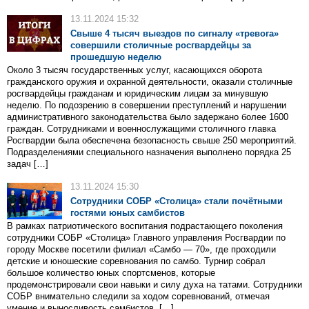
13.11.2024 15:32
Свыше 4 тысяч выездов по сигналу «тревога»
совершили столичные росгвардейцы за
прошедшую неделю
Около 3 тысяч государственных услуг, касающихся оборота
гражданского оружия и охранной деятельности, оказали столичные
росгвардейцы гражданам и юридическим лицам за минувшую
неделю. По подозрению в совершении преступлений и нарушении
административного законодательства было задержано более 1600
граждан. Сотрудниками и военнослужащими столичного главка
Росгвардии была обеспечена безопасность свыше 250 мероприятий.
Подразделениями специального назначения выполнено порядка 25
задач […]
13.11.2024 15:30
Сотрудники СОБР «Столица» стали почётными
гостями юных самбистов
В рамках патриотического воспитания подрастающего поколения
сотрудники СОБР «Столица» Главного управления Росгвардии по
городу Москве посетили филиал «Самбо — 70», где проходили
детские и юношеские соревнования по самбо. Турнир собрал
большое количество юных спортсменов, которые
продемонстрировали свои навыки и силу духа на татами. Сотрудники
СОБР внимательно следили за ходом соревнований, отмечая
умение и выносливость самбистов. […]