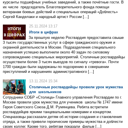
курсанты подшефных учебных заведений, а также почётные гости. В
их числе председатель Благотворительного фонда помощи
ветеранам боевых действий и специальных операций «Доблесть»
Сергей Канделаки и народный артист России […]
25.11.2024 13:17
Итоги в цифрах
За прошлую неделю Росгвардия предоставила свыше
3 тысяч государственных услуг в сфере гражданского оружия и
охранной деятельности в Москве. Подразделения специального
назначения успешно выполнили около 40 задач по силовому
сопровождению специальных мероприятий. Столичные росгвардейцы
осуществили более 3 тысяч выездов по сигналу «тревога». Почти
1700 граждан были задержаны по подозрению в совершении
преступлений и нарушениях административного […]
13.11.2024 15:34
Столичные росгвардейцы провели урок мужества
для школьников
Сотрудники СОБР «Столица» Главного управления Росгвардии по г.
Москве провели урок мужества для учеников школы № 1747 имени
Героя Советского Союза Д.М. Румянцева. Ребята встретили
росгвардейцев яркими танцевальными номерами и концертом.
Спецназовцы рассказали детям об истории создания и становления
отряда, а также привели героические примеры мужества и доблести
своих коллег. Кроме того, ребятам показали фильм […]