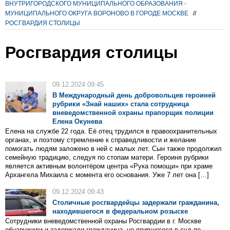
ВНУТРИГОРОДСКОГО МУНИЦИПАЛЬНОГО ОБРАЗОВАНИЯ -
МУНИЦИПАЛЬНОГО ОКРУГА ВОРОНОВО В ГОРОДЕ МОСКВЕ
//
РОСГВАРДИЯ СТОЛИЦЫ
Росгвардия столицы
09.12.2024 09:45
В Международный день добровольцев героиней
рубрики «Знай наших» стала сотрудница
вневедомственной охраны прапорщик полиции
Елена Окунева
Елена на службе 22 года. Её отец трудился в правоохранительных
органах, и поэтому стремление к справедливости и желание
помогать людям заложено в ней с малых лет. Сын также продолжил
семейную традицию, следуя по стопам матери. Героиня рубрики
является активным волонтёром центра «Рука помощи» при храме
Архангела Михаила с момента его основания. Уже 7 лет она […]
09.12.2024 09:43
Столичные росгвардейцы задержали гражданина,
находившегося в федеральном розыске
Сотрудники вневедомственной охраны Росгвардии в г. Москве
обнаружили и задержали гражданина, не явившегося в суд по