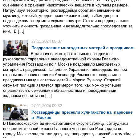
обвинению в хранении наркотических веществ в крупном размере.
Патрулируя территорию, росгвардейцы обратили внимание на
мужчину, который, увидев правоохранителей, выбил дверь в
подъезде жилого дома и скрылся внутри. Стражи порядка решили
уточнить личность гражданина и незамедлительно проследовали за
ним. В […]
27.11.2024 09:37
Поздравление многодетных матерей с праздником
В один из самых трогательных праздников
руководство Управления вневедомственной охраны Главного
управления Росгвардии по г. Москве поздравило многодетных
матерей с праздником. Начальник Управления вневедомственной
охраны полковник полиции Александр Романенко поздравил с
праздником маму шестерых детей – Марию Рункову. Старший
сержант полиции является примером того, как можно успешно
справляться с семейными обязанностями и повседневными
задачами воспитывая […]
27.11.2024 09:32
Росгвардейцы пресекли хулиганство на парковке
в Москве
В Новомосковском административном округе столицы сотрудники
вневедомственной охраны Главного управления Росгвардии по
городу Москве задержали девушку, повредившую чужой автомобиль.