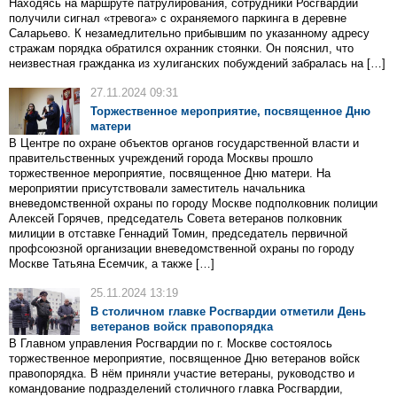
Находясь на маршруте патрулирования, сотрудники Росгвардии
получили сигнал «тревога» с охраняемого паркинга в деревне
Саларьево. К незамедлительно прибывшим по указанному адресу
стражам порядка обратился охранник стоянки. Он пояснил, что
неизвестная гражданка из хулиганских побуждений забралась на […]
27.11.2024 09:31
Торжественное мероприятие, посвященное Дню
матери
В Центре по охране объектов органов государственной власти и
правительственных учреждений города Москвы прошло
торжественное мероприятие, посвященное Дню матери. На
мероприятии присутствовали заместитель начальника
вневедомственной охраны по городу Москве подполковник полиции
Алексей Горячев, председатель Совета ветеранов полковник
милиции в отставке Геннадий Томин, председатель первичной
профсоюзной организации вневедомственной охраны по городу
Москве Татьяна Есемчик, а также […]
25.11.2024 13:19
В столичном главке Росгвардии отметили День
ветеранов войск правопорядка
В Главном управления Росгвардии по г. Москве состоялось
торжественное мероприятие, посвященное Дню ветеранов войск
правопорядка. В нём приняли участие ветераны, руководство и
командование подразделений столичного главка Росгвардии,