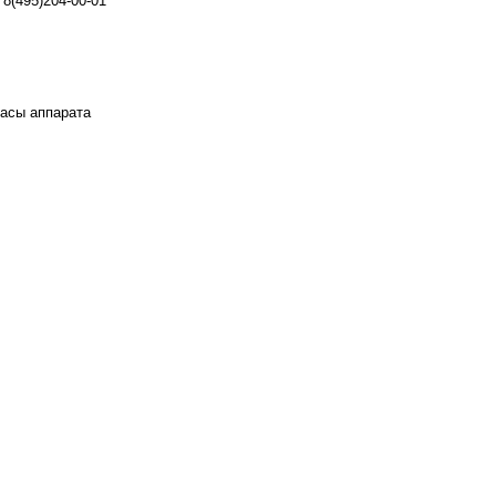
8(495)204-00-01
 часы аппарата