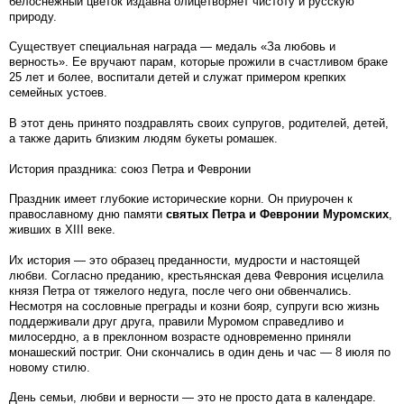
белоснежный цветок издавна олицетворяет чистоту и русскую
природу.
Существует специальная награда — медаль «За любовь и
верность». Ее вручают парам, которые прожили в счастливом браке
25 лет и более, воспитали детей и служат примером крепких
семейных устоев.
В этот день принято поздравлять своих супругов, родителей, детей,
а также дарить близким людям букеты ромашек.
История праздника: союз Петра и Февронии
Праздник имеет глубокие исторические корни. Он приурочен к
православному дню памяти
святых Петра и Февронии Муромских
,
живших в XIII веке.
Их история — это образец преданности, мудрости и настоящей
любви. Согласно преданию, крестьянская дева Феврония исцелила
князя Петра от тяжелого недуга, после чего они обвенчались.
Несмотря на сословные преграды и козни бояр, супруги всю жизнь
поддерживали друг друга, правили Муромом справедливо и
милосердно, а в преклонном возрасте одновременно приняли
монашеский постриг. Они скончались в один день и час — 8 июля по
новому стилю.
День семьи, любви и верности — это не просто дата в календаре.