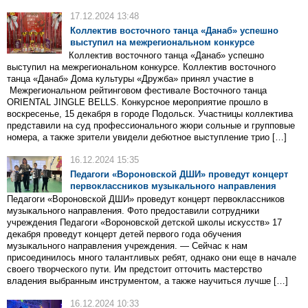
17.12.2024 13:48
Коллектив восточного танца «Данаб» успешно
выступил на межрегиональном конкурсе
Коллектив восточного танца «Данаб» успешно
выступил на межрегиональном конкурсе. Коллектив восточного
танца «Данаб» Дома культуры «Дружба» принял участие в
Межрегиональном рейтинговом фестивале Восточного танца
ORIENTAL JINGLE BELLS. Конкурсное мероприятие прошло в
воскресенье, 15 декабря в городе Подольск. Участницы коллектива
представили на суд профессионального жюри сольные и групповые
номера, а также зрители увидели дебютное выступление трио […]
16.12.2024 15:35
Педагоги «Вороновской ДШИ» проведут концерт
первоклассников музыкального направления
Педагоги «Вороновской ДШИ» проведут концерт первоклассников
музыкального направления. Фото предоставили сотрудники
учреждения Педагоги «Вороновской детской школы искусств» 17
декабря проведут концерт детей первого года обучения
музыкального направления учреждения. — Сейчас к нам
присоединилось много талантливых ребят, однако они еще в начале
своего творческого пути. Им предстоит отточить мастерство
владения выбранным инструментом, а также научиться лучше […]
16.12.2024 10:33