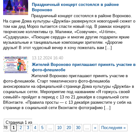
Праздничный концерт состоялся в районе
Вороново
Праздничный концерт состоялся в районе Вороново.
На сцене Дома культуры «Дружба» развернулся новогодний сюжет о
том как дед Мороз пытается спасти новый год. В рамках концерта
творческие коллективы гр. Малинки, «Созвучие», «U-time»,
«Сударушка», «Поющие сердца» и многие другие подарили яркие
музыкальные и танцевальные композиции зрителям. «Дорогие
друзья! В этот чудесный вечер я хочу пожелать вам […]
13.12.2024 16:40
Жителей Вороново приглашают принять участие в
фото-флешмобе
Жителей Вороново приглашают принять участие в
фото-флешмобе. Старт тематического фото-флешмоба
анонсировали на официальной странице Дома культуры «Дружба» в
социальных сетях. Мероприятие под названием «Я горжусь своей
семьёй!» пройдет в период с 13 по 21 декабря в социальной сети
ВКонтакте. «Правила просты — с 13 декабря разместите у себя на
странице в социальной сети Вконтакте фотографию […]
Страница 1 из
78
1
2
3
4
5
...
10
20
30
...
»
Последняя »