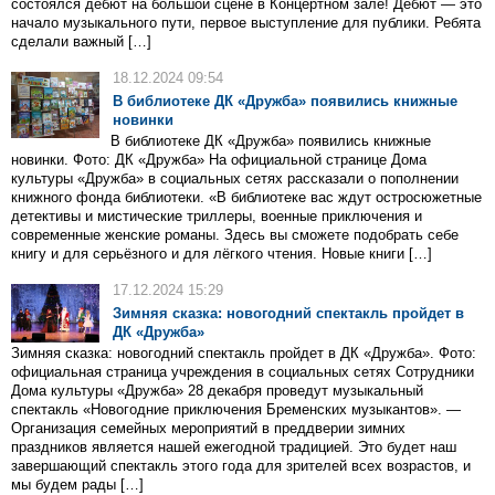
состоялся дебют на большой сцене в Концертном зале! Дебют — это
начало музыкального пути, первое выступление для публики. Ребята
сделали важный […]
18.12.2024 09:54
В библиотеке ДК «Дружба» появились книжные
новинки
В библиотеке ДК «Дружба» появились книжные
новинки. Фото: ДК «Дружба» На официальной странице Дома
культуры «Дружба» в социальных сетях рассказали о пополнении
книжного фонда библиотеки. «В библиотеке вас ждут остросюжетные
детективы и мистические триллеры, военные приключения и
современные женские романы. Здесь вы сможете подобрать себе
книгу и для серьёзного и для лёгкого чтения. Новые книги […]
17.12.2024 15:29
Зимняя сказка: новогодний спектакль пройдет в
ДК «Дружба»
Зимняя сказка: новогодний спектакль пройдет в ДК «Дружба». Фото:
официальная страница учреждения в социальных сетях Сотрудники
Дома культуры «Дружба» 28 декабря проведут музыкальный
спектакль «Новогодние приключения Бременских музыкантов». —
Организация семейных мероприятий в преддверии зимних
праздников является нашей ежегодной традицией. Это будет наш
завершающий спектакль этого года для зрителей всех возрастов, и
мы будем рады […]