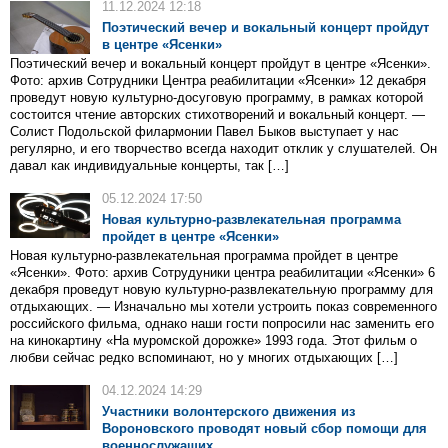
11.12.2024 12:18
Поэтический вечер и вокальный концерт пройдут
в центре «Ясенки»
Поэтический вечер и вокальный концерт пройдут в центре «Ясенки».
Фото: архив Сотрудники Центра реабилитации «Ясенки» 12 декабря
проведут новую культурно-досуговую программу, в рамках которой
состоится чтение авторских стихотворений и вокальный концерт. —
Солист Подольской филармонии Павел Быков выступает у нас
регулярно, и его творчество всегда находит отклик у слушателей. Он
давал как индивидуальные концерты, так […]
05.12.2024 17:50
Новая культурно-развлекательная программа
пройдет в центре «Ясенки»
Новая культурно-развлекательная программа пройдет в центре
«Ясенки». Фото: архив Сотрудуники центра реабилитации «Ясенки» 6
декабря проведут новую культурно-развлекательную программу для
отдыхающих. — Изначально мы хотели устроить показ современного
российского фильма, однако наши гости попросили нас заменить его
на кинокартину «На муромской дорожке» 1993 года. Этот фильм о
любви сейчас редко вспоминают, но у многих отдыхающих […]
04.12.2024 14:29
Участники волонтерского движения из
Вороновского проводят новый сбор помощи для
военнослужащих