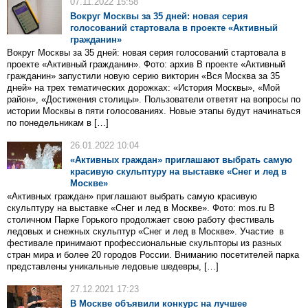
07.11.2022 15:58
Вокруг Москвы за 35 дней: новая серия
голосований стартовала в проекте «Активный
гражданин»
Вокруг Москвы за 35 дней: новая серия голосований стартовала в
проекте «Активный гражданин». Фото: архив В проекте «Активный
гражданин» запустили новую серию викторин «Вся Москва за 35
дней» на трех тематических дорожках: «История Москвы», «Мой
район», «Достижения столицы». Пользователи ответят на вопросы по
истории Москвы в пяти голосованиях. Новые этапы будут начинаться
по понедельникам в […]
26.01.2022 10:04
«Активных граждан» приглашают выбрать самую
красивую скульптуру на выставке «Снег и лед в
Москве»
«Активных граждан» приглашают выбрать самую красивую
скульптуру на выставке «Снег и лед в Москве». Фото: mos.ru В
столичном Парке Горького продолжает свою работу фестиваль
ледовых и снежных скульптур «Снег и лед в Москве». Участие в
фестивале принимают профессиональные скульпторы из разных
стран мира и более 20 городов России. Вниманию посетителей парка
представлены уникальные ледовые шедевры, […]
27.12.2021 17:23
В Москве объявили конкурс на лучшее