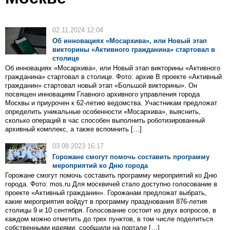
02.11.2024 12:04
Об инновациях «Мосархива», или Новый этап
викторины «Активного гражданина» стартовал в
столице
Об инновациях «Мосархива», или Новый этап викторины «Активного
гражданина» стартовал в столице. Фото: архив В проекте «Активный
гражданин» стартовал новый этап «Большой викторины». Он
посвящен инновациям Главного архивного управления города
Москвы и приурочен к 62-летию ведомства. Участникам предложат
определить уникальные особенности «Мосархива», выяснить,
сколько операций в час способен выполнить роботизированный
архивный комплекс, а также вспомнить […]
03.08.2023 16:17
Горожане смогут помочь составить программу
мероприятий ко Дню города
Горожане смогут помочь составить программу мероприятий ко Дню
города. Фото: mos.ru Для москвичей стало доступно голосование в
проекте «Активный гражданин». Горожанам предложат выбрать,
какие мероприятия войдут в программу празднования 876-летия
столицы 9 и 10 сентября. Голосование состоит из двух вопросов, в
каждом можно отметить до трех пунктов, в том числе поделиться
собственными идеями, сообщили на портале […]