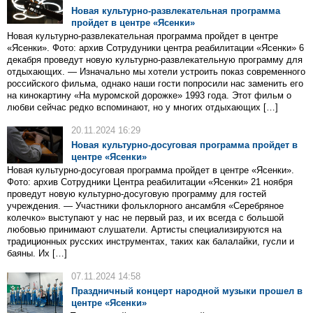
Новая культурно-развлекательная программа
пройдет в центре «Ясенки»
Новая культурно-развлекательная программа пройдет в центре
«Ясенки». Фото: архив Сотрудуники центра реабилитации «Ясенки» 6
декабря проведут новую культурно-развлекательную программу для
отдыхающих. — Изначально мы хотели устроить показ современного
российского фильма, однако наши гости попросили нас заменить его
на кинокартину «На муромской дорожке» 1993 года. Этот фильм о
любви сейчас редко вспоминают, но у многих отдыхающих […]
20.11.2024 16:29
Новая культурно-досуговая программа пройдет в
центре «Ясенки»
Новая культурно-досуговая программа пройдет в центре «Ясенки».
Фото: архив Сотрудники Центра реабилитации «Ясенки» 21 ноября
проведут новую культурно-досуговую программу для гостей
учреждения. — Участники фольклорного ансамбля «Серебряное
колечко» выступают у нас не первый раз, и их всегда с большой
любовью принимают слушатели. Артисты специализируются на
традиционных русских инструментах, таких как балалайки, гусли и
баяны. Их […]
07.11.2024 14:58
Праздничный концерт народной музыки прошел в
центре «Ясенки»