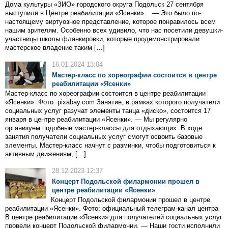
Дома культуры «ЗИО» городского округа Подольск 27 сентября
выступили в Центре реабилитации «Ясенки». — Это было по-
настоящему виртуозное представление, которое понравилось всем
нашим зрителям. Особенно всех удивило, что нас посетили девушки-
участницы школы фланкировки, которые продемонстрировали
мастерское владение таким […]
16.01.2024 13:04
Мастер-класс по хореографии состоится в центре
реабилитации «Ясенки»
Мастер-класс по хореографии состоится в центре реабилитации
«Ясенки». Фото: pixabay.com Занятие, в рамках которого получатели
социальных услуг разучат элементы танца «диско», состоится 17
января в центре реабилитации «Ясенки». — Мы регулярно
организуем подобные мастер-классы для отдыхающих. В ходе
занятия получатели социальных услуг смогут освоить базовые
элементы. Мастер-класс начнут с разминки, чтобы подготовиться к
активным движениям, […]
28.12.2023 12:37
Концерт Подольской филармонии прошел в
центре реабилитации «Ясенки»
Концерт Подольской филармонии прошел в центре
реабилитации «Ясенки». Фото: официальный телеграм-канал центра
В центре реабилитации «Ясенки» для получателей социальных услуг
провели концерт Подольской филармонии. — Наши гости исполнили