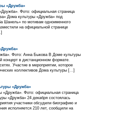
уры «Дружба»
«Дружба». Фото: официальная страница
ива» Дома культуры «Дружба» под
ба Шанель» по мотивам одноименного
азместили на официальной странице
…]
«Дружба»
жба». Фото: Анна Быкова В Доме культуры
ый концерт в дистанционном формате.
етях. Участие в мероприятии, которое
рческих коллективов Дома культуры […]
ьтуры «Дружба»
ы «Дружба». Фото: официальная страница
уры «Дружба» 24 декабря состоялась
приятия участники обсудили биографию и
ения исполняется 210 лет, сообщили на