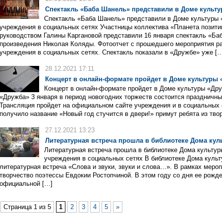
Спектакль «Баба Шанель» представили в Доме культ
Спектакль «Баба Шанель» представили в Доме культуры 
учреждения в социальных сетях Участницы коллектива «Планета позит
руководством Галины Каргановой представили 16 января спектакль «Ба
произведения Николая Коляды. Фотоотчет с прошедшего мероприятия р
учреждения в социальных сетях. Спектакль показали в «Дружбе» уже [
28.12.2021 17:11
Концерт в онлайн-формате пройдет в Доме культуры 
Концерт в онлайн-формате пройдет в Доме культуры «Дру
«Дружба» 3 января в период новогодних торжеств состоится праздничн
Трансляция пройдет на официальном сайте учреждения и в социальных с
получило название «Новый год стучится в двери!» примут ребята из тво
27.12.2021 13:23
Литературная встреча прошла в библиотеке Дома кул
Литературная встреча прошла в библиотеке Дома культур
учреждения в социальных сетях В библиотеке Дома культ
литературная встреча «Слова и звуки, звуки и слова…». В рамках меро
творчество поэтессы Евдокии Ростопчиной. В этом году со дня ее рожд
официальной […]
Страница 1 из 5
1
2
3
4
5
»