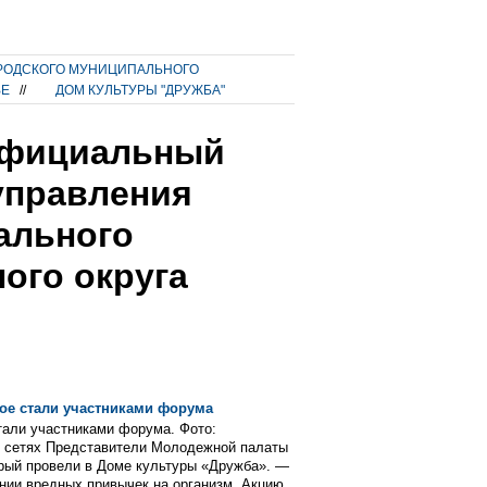
РОДСКОГО МУНИЦИПАЛЬНОГО
ВЕ
//
ДОМ КУЛЬТУРЫ "ДРУЖБА"
 Официальный
управления
ального
ого округа
ое стали участниками форума
али участниками форума. Фото:
 сетях Представители Молодежной палаты
орый провели в Доме культуры «Дружба». —
янии вредных привычек на организм. Акцию