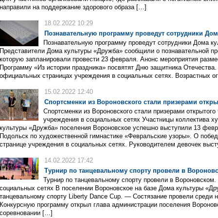
направили на поддержание здорового образа […]
18.02.2022 10:29
Познавательную программу проведут сотрудники Дом
Познавательную программу проведут сотрудники Дома ку
Представители Дома культуры «Дружба» сообщили о познавательной п
которую запланировали провести 23 февраля. Анонс мероприятия разм
Программу «Из истории праздника» посвятят Дню защитника Отечества.
официальных страницах учреждения в социальных сетях. Возрастных ог
15.02.2022 12:40
Спортсменки из Вороновского стали призерами откры
Спортсменки из Вороновского стали призерами открытого
учреждения в социальных сетях Участницы коллектива х
культуры «Дружба» поселения Вороновское успешно выступили 13 февра
Подольск по художественной гимнастике «Февральские узоры». О побе
странице учреждения в социальных сетях. Руководителем девочек выст
14.02.2022 17:42
Турнир по танцевальному спорту провели в Воронов
Турнир по танцевальному спорту провели в Вороновском.
социальных сетях В поселении Вороновское на базе Дома культуры «Др
танцевальному спорту Liberty Dance Cup. — Состязание провели среди 
Конкурсную программу открыл глава администрации поселения Вороновс
соревновании […]