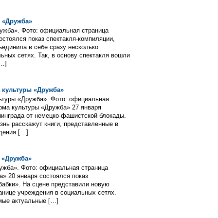
 «Дружба»
ужба». Фото: официальная страница
остоялся показ спектакля-компиляции,
ъединила в себе сразу несколько
ных сетях. Так, в основу спектакля вошли
…]
 культуры «Дружба»
льтуры «Дружба». Фото: официальная
ома культуры «Дружба» 27 января
инграда от немецко-фашистской блокады.
знь расскажут книги, представленные в
дения […]
 «Дружба»
ужба». Фото: официальная страница
» 20 января состоялся показ
бабки». На сцене представили новую
анице учреждения в социальных сетях.
мые актуальные […]