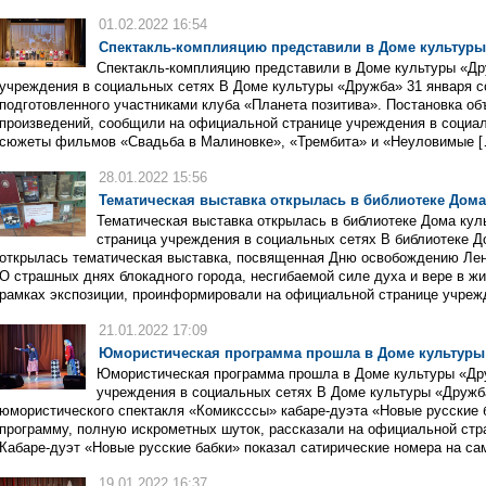
01.02.2022 16:54
Спектакль-комплияцию представили в Доме культуры
Спектакль-комплияцию представили в Доме культуры «Др
учреждения в социальных сетях В Доме культуры «Дружба» 31 января с
подготовленного участниками клуба «Планета позитива». Постановка об
произведений, сообщили на официальной странице учреждения в социаль
сюжеты фильмов «Свадьба в Малиновке», «Трембита» и «Неуловимые [
28.01.2022 15:56
Тематическая выставка открылась в библиотеке Дома
Тематическая выставка открылась в библиотеке Дома ку
страница учреждения в социальных сетях В библиотеке Д
открылась тематическая выставка, посвященная Дню освобождению Лен
О страшных днях блокадного города, несгибаемой силе духа и вере в жи
рамках экспозиции, проинформировали на официальной странице учреж
21.01.2022 17:09
Юмористическая программа прошла в Доме культуры
Юмористическая программа прошла в Доме культуры «Др
учреждения в социальных сетях В Доме культуры «Дружба
юмористического спектакля «Комиксссы» кабаре-дуэта «Новые русские 
программу, полную искрометных шуток, рассказали на официальной стр
Кабаре-дуэт «Новые русские бабки» показал сатирические номера на са
19.01.2022 16:37