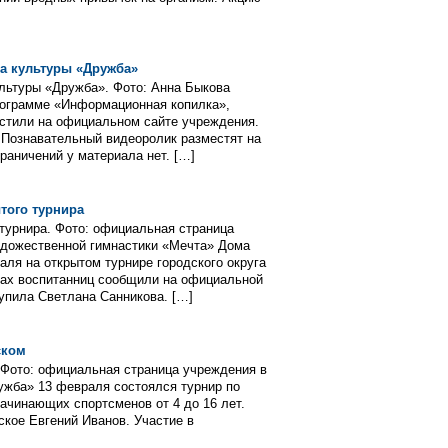
а культуры «Дружба»
льтуры «Дружба». Фото: Анна Быкова
рограмме «Информационная копилка»,
естили на официальном сайте учреждения.
 Познавательный видеоролик разместят на
раничений у материала нет. […]
того турнира
 турнира. Фото: официальная страница
удожественной гимнастики «Мечта» Дома
ля на открытом турнире городского округа
дах воспитанниц сообщили на официальной
упила Светлана Санникова. […]
ском
 Фото: официальная страница учреждения в
ужба» 13 февраля состоялся турнир по
начинающих спортсменов от 4 до 16 лет.
кое Евгений Иванов. Участие в