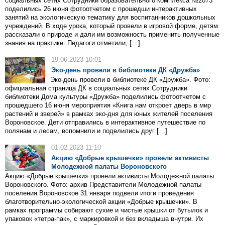
социальных сетях Сотрудники образовательного комплекса №2073
поделились 26 июня фотоотчетом с прошедши интерактивных
занятий на экологическую тематику для воспитанников дошкольных
учреждений. В ходе урока, который провели в игровой форме, детям
рассказали о природе и дали им возможность применить полученные
знания на практике. Педагоги отметили, […]
19.06.2023 10:01
Эко-день провели в библиотеке ДК «Дружба»
Эко-день провели в библиотеке ДК «Дружба». Фото:
официальная страница ДК в социальных сетях Сотрудники
библиотеки Дома культуры «Дружба» поделились фотоотчетом с
прошедшего 16 июня мероприятия «Книга нам откроет дверь в мир
растений и зверей» в рамках эко-дня для юных жителей поселения
Вороновское. Дети отправились в интерактивное путешествие по
полянам и лесам, вспомнили и поделились друг […]
01.02.2023 11:10
Акцию «Добрые крышечки» провели активисты
Молодежной палаты Вороновского
Акцию «Добрые крышечки» провели активисты Молодежной палаты
Вороновского. Фото: архив Представители Молодежной палаты
поселения Вороновское 31 января подвели итоги проведения
благотворительно-экологической акции «Добрые крышечки». В
рамках программы собирают сухие и чистые крышки от бутылок и
упаковок «тетра-пак», с маркировкой и без вкладыша внутри. Их