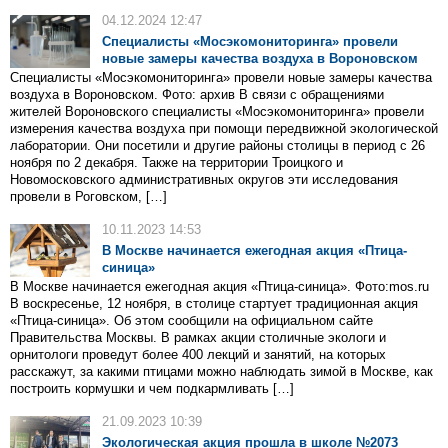
04.12.2024 12:47
Специалисты «Мосэкомониторинга» провели
новые замеры качества воздуха в Вороновском
Специалисты «Мосэкомониторинга» провели новые замеры качества
воздуха в Вороновском. Фото: архив В связи с обращениями
жителей Вороновского специалисты «Мосэкомониторинга» провели
измерения качества воздуха при помощи передвижной экологической
лаборатории. Они посетили и другие районы столицы в период с 26
ноября по 2 декабря. Также на территории Троицкого и
Новомосковского административных округов эти исследования
провели в Роговском, […]
10.11.2023 14:53
В Москве начинается ежегодная акция «Птица-
синица»
В Москве начинается ежегодная акция «Птица-синица». Фото:mos.ru
В воскресенье, 12 ноября, в столице стартует традиционная акция
«Птица-синица». Об этом сообщили на официальном сайте
Правительства Москвы. В рамках акции столичные экологи и
орнитологи проведут более 400 лекций и занятий, на которых
расскажут, за какими птицами можно наблюдать зимой в Москве, как
построить кормушки и чем подкармливать […]
21.09.2023 10:39
Экологическая акция прошла в школе №2073