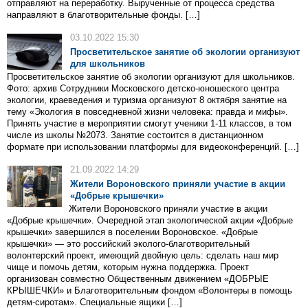
отправляют на переработку. Вырученные от процесса средства
направляют в благотворительные фонды. […]
03.10.2022 15:30
Просветительское занятие об экологии организуют
для школьников
Просветительское занятие об экологии организуют для школьников.
Фото: архив Сотрудники Московского детско-юношеского центра
экологии, краеведения и туризма организуют 8 октября занятие на
тему «Экология в повседневной жизни человека: правда и мифы».
Принять участие в мероприятии смогут ученики 1-11 классов, в том
числе из школы №2073. Занятие состоится в дистанционном
формате при использовании платформы для видеоконференций. […]
21.09.2022 14:29
Жители Вороновского приняли участие в акции
«Добрые крышечки»
Жители Вороновского приняли участие в акции
«Добрые крышечки». Очередной этап экологической акции «Добрые
крышечки» завершился в поселении Вороновское. «Добрые
крышечки» — это российский эколого-благотворительный
волонтерский проект, имеющий двойную цель: сделать наш мир
чище и помочь детям, которым нужна поддержка. Проект
организован совместно Общественным движением «ДОБРЫЕ
КРЫШЕЧКИ» и Благотворительным фондом «Волонтеры в помощь
детям-сиротам». Специальные ящики […]