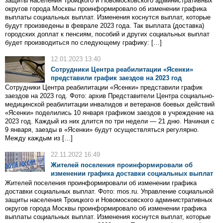
защиты населения Троицкого и Новомосковского административных
округов города Москвы проинформировало об изменении графика
выплаты социальных выплат. Изменения коснутся выплат, которые
будут произведены в феврале 2023 года. Так выплата (доставка)
городских доплат к пенсиям, пособий и других социальных выплат
будет производиться по следующему графику: […]
12.01.2023 13:40
Сотрудники Центра реабилитации «Ясенки»
представили график заездов на 2023 год
Сотрудники Центра реабилитации «Ясенки» представили график
заездов на 2023 год. Фото: архив Представители Центра социально-
медицинской реабилитации инвалидов и ветеранов боевых действий
«Ясенки» поделились 10 января графиком заездов в учреждение на
2023 год. Каждый из них длится по три недели — 21 дню. Начиная с
9 января, заезды в «Ясенки» будут осуществляться регулярно.
Между каждым из […]
22.11.2022 16:49
Жителей поселения проинформировали об
изменении графика доставки социальных выплат
Жителей поселения проинформировали об изменении графика
доставки социальных выплат. Фото: mos.ru. Управление социальной
защиты населения Троицкого и Новомосковского административных
округов города Москвы проинформировало об изменении графика
выплаты социальных выплат. Изменения коснутся выплат, которые