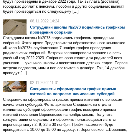
будут произведены в декабре 2022 года. Так выплата (доставка)
городских доплат к пенсиям, пособий и других социальных выплат
будет производиться по следующему […]
08.11.2022 14:24
Сотрудники школы №2073 поделились графиком
проведения собраний
Сотрудники школы №2073 поделились графиком проведения
собраний. Фото: архив Представители образовательного комплекса
«Школа №2073» опубликовали 7 ноября график проведения
родительских собраний. Встречи запланировали заранее на весь
учебный год 2022-2023. Собрания организуют для родителей всех
учеников — учеников школы и воспитанников детских садов. Первая
встреча педагогов, мам и пап состоится в декабре. Так, 14 декабря
проведут […]
02.11.2022 11:31
Специалисты сформировали график приема
жителей по вопросам начисления субсидий
Специалисты сформировали график приема жителей по вопросам
начисления субсидий. Фото: архивное Специалисты отдела
жилищных субсидий сформировали график выездного приема
жителей поселения Вороновское на ноябрь месяц. Получить
консультацию специалиста и оформить полагающиеся льготы
вороновцы могут 2, 9, 23 и 30 ноября. Приём населения будет
проводиться с 10.00 до 15.00 по адресу: п.Вороновское, с.Вороново,