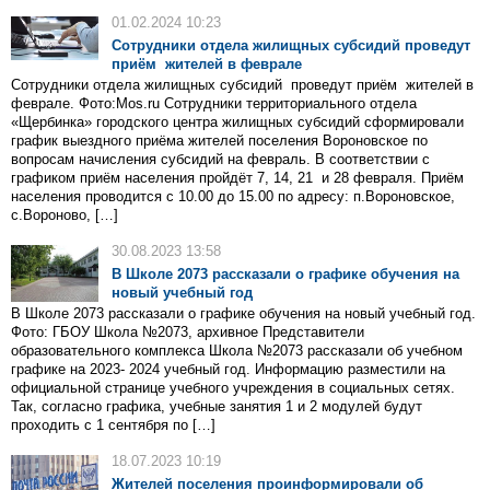
01.02.2024 10:23
Сотрудники отдела жилищных субсидий проведут
приём жителей в феврале
Сотрудники отдела жилищных субсидий проведут приём жителей в
феврале. Фото:Mos.ru Сотрудники территориального отдела
«Щербинка» городского центра жилищных субсидий сформировали
график выездного приёма жителей поселения Вороновское по
вопросам начисления субсидий на февраль. В соответствии с
графиком приём населения пройдёт 7, 14, 21 и 28 февраля. Приём
населения проводится с 10.00 до 15.00 по адресу: п.Вороновское,
с.Вороново, […]
30.08.2023 13:58
В Школе 2073 рассказали о графике обучения на
новый учебный год
В Школе 2073 рассказали о графике обучения на новый учебный год.
Фото: ГБОУ Школа №2073, архивное Представители
образовательного комплекса Школа №2073 рассказали об учебном
графике на 2023- 2024 учебный год. Информацию разместили на
официальной странице учебного учреждения в социальных сетях.
Так, согласно графика, учебные занятия 1 и 2 модулей будут
проходить с 1 сентября по […]
18.07.2023 10:19
Жителей поселения проинформировали об