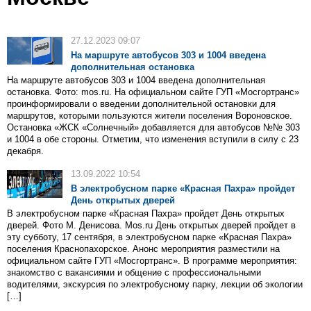
27.12.2023 09:07
На маршруте автобусов 303 и 1004 введена
дополнительная остановка
На маршруте автобусов 303 и 1004 введена дополнительная
остановка. Фото: mos.ru. На официальном сайте ГУП «Мосгортранс»
проинформировали о введении дополнительной остановки для
маршрутов, которыми пользуются жители поселения Вороновское.
Остановка «ЖСК «Солнечный» добавляется для автобусов №№ 303
и 1004 в обе стороны. Отметим, что изменения вступили в силу с 23
декабря.
13.09.2022 10:54
В электробусном парке «Красная Пахра» пройдет
День открытых дверей
В электробусном парке «Красная Пахра» пройдет День открытых
дверей. Фото М. Денисова. Mos.ru День открытых дверей пройдет в
эту субботу, 17 сентября, в электробусном парке «Красная Пахра»
поселения Краснопахорское. Анонс мероприятия разместили на
официальном сайте ГУП «Мосгортранс». В программе мероприятия:
знакомство с вакансиями и общение с профессиональными
водителями, экскурсия по электробусному парку, лекции об экологии
[…]