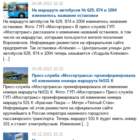
04.08.2022 16:32
На маршруте автобусов № 629, 874 и 1004
изменилось название остановки
На маршруте автобусов № 629, 874 и 1004 изменилось название
остановки. Фото: ГУП «Мосгортранс» В пресс-службе ГУП
«Мосгортранс» рассказали о изменении названий остановок, в том
числе на маршрутах, которыми пользуются жители поселения
Вороновское. Информацию разместили на официальном сайте
предприятия. Так остановка «Клёново — Центральная улица» для
автобусов 629, 874 и 1004 теперь называется «Усадьба Клёново».
[…]
03.08.2022 10:15
Пресс-служба «Мосгортранса» проинформировала
об изменении номера маршрута №531 К
Пресс-служба «Мосгортранса» проинформировала об изменении
номера маршрута №531 К. Фото: ГУП «Мосгортранс» Пресс-служба
ГУП «Мосгортранс» проинформировала об изменении номера
маршрута 531 К «Красная Пахра — Метро «Тёплый Стан».
Информацию об этом разместили на официальном сайте
крупнейшего в России оператора наземного городского
пассажирского транспорта. Теперь маршрут 531 К будет иметь номер
101 и станет электробусным. Изменения […]
08.12.2021 16:31