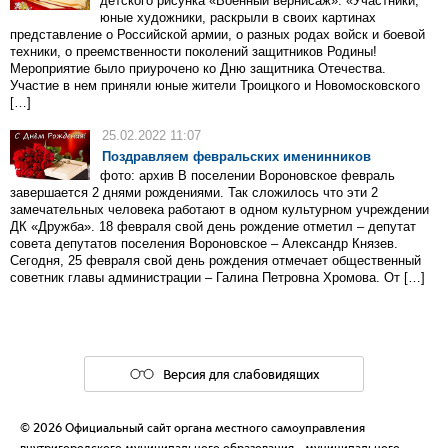
детского рисунка «Военный вернисаж». «Участники,
юные художники, раскрыли в своих картинах
представление о Российской армии, о разных родах войск и боевой
техники, о преемственности поколений защитников Родины!
Мероприятие было приурочено ко Дню защитника Отечества.
Участие в нем приняли юные жители Троицкого и Новомосковского
[…]
25.02.2022 11:07
Поздравляем февральских именинников
фото: архив В поселении Вороновское февраль
завершается 2 днями рождениями. Так сложилось что эти 2
замечательных человека работают в одном культурном учреждении
ДК «Дружба». 18 февраля свой день рождение отметил – депутат
совета депутатов поселения Вороновское – Александр Князев.
Сегодня, 25 февраля свой день рождения отмечает общественный
советник главы администрации – Галина Петровна Хромова. От […]
Версия для слабовидящих
© 2026 Официальный сайт органа местного самоуправления
внутригородского муниципального образования - муниципального