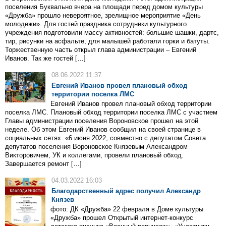
поселения Буквально вчера на площади перед домом культуры
«Дружба» прошло невероятное, зрелищное мероприятие «День
молодежи». Для гостей праздника сотрудники культурного
учреждения подготовили массу активностей: большие шашки, дартс,
тир, рисунки на асфальте, для малышей работали горки и батуты.
Торжественную часть открыл глава администрации – Евгений
Иванов. Так же гостей […]
08.06.2022 11:37
Евгений Иванов провел плановый обход
территории поселка ЛМС
Евгений Иванов провел плановый обход территории
поселка ЛМС. Плановый обход территории поселка ЛМС с участием
Главы администрации поселения Вороновское прошел на этой
неделе. Об этом Евгений Иванов сообщил на своей странице в
социальных сетях. «6 июня 2022, совместно с депутатом Совета
депутатов поселения Вороновское Князевым Александром
Викторовичем, УК и коллегами, провели плановый обход.
Завершается ремонт […]
04.03.2022 16:03
Благодарственный адрес получил Александр
Князев
фото: ДК «Дружба» 22 февраля в Доме культуры
«Дружба» прошел Открытый интернет-конкурс