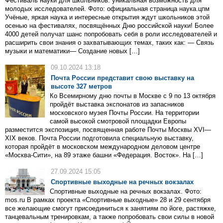
Фестиваль науки для школьников: уникальная возможность для
молодых исследователей. Фото: официальная страница наука.цпм
Учёные, яркая наука и интересные открытия ждут школьников этой
осенью на фестивалях, посвящённых Дню российской науки! Более
4000 детей получат шанс попробовать себя в роли исследователей и
расширить свои знания о захватывающих темах, таких как: — Связь
музыки и математики— Создание новых […]
09.10.2024 13:18
Почта России представит свою выставку на
высоте 327 метров
Ко Всемирному дню почты в Москве с 9 по 13 октября
пройдёт выставка экспонатов из запасников
московского музея Почты России. На территории
самой высокой смотровой площадки Европы
разместится экспозиция, посвященная работе Почты Москвы XVI—
XIX веков. Почта России подготовила специальную выставку,
которая пройдёт в московском международном деловом центре
«Москва-Сити», на 89 этаже башни «Федерация. Восток». На […]
27.09.2024 15:05
Спортивные выходные на речных вокзалах
Спортивные выходные на речных вокзалах. Фото:
mos.ru В рамках проекта «Спортивные выходные» 28 и 29 сентября
все желающие смогут присоединиться к занятиям по йоге, растяжке,
танцевальным тренировкам, а также попробовать свои силы в новой