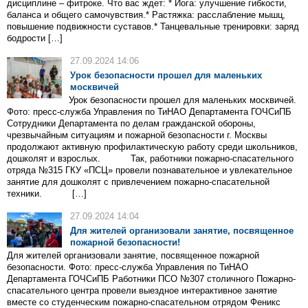
дисциплине – фитроке. Что вас ждет: * Йога: улучшение гибкости,
баланса и общего самочувствия.* Растяжка: расслабление мышц,
повышение подвижности суставов.* Танцевальные тренировки: заряд
бодрости […]
27.09.2024 14:06
Урок безопасности прошел для маленьких
москвичей
Урок безопасности прошел для маленьких москвичей.
Фото: пресс-служба Управления по ТиНАО Департамента ГОЧСиПБ
Сотрудники Департамента по делам гражданской обороны,
чрезвычайным ситуациям и пожарной безопасности г. Москвы
продолжают активную профилактическую работу среди школьников,
дошколят и взрослых. Так, работники пожарно-спасательного
отряда №315 ГКУ «ПСЦ» провели познавательное и увлекательное
занятие для дошколят с привлечением пожарно-спасательной
техники. […]
27.09.2024 14:04
Для жителей организовали занятие, посвященное
пожарной безопасности!
Для жителей организовали занятие, посвященное пожарной
безопасности. Фото: пресс-служба Управления по ТиНАО
Департамента ГОЧСиПБ Работники ПСО №307 столичного Пожарно-
спасательного центра провели выездное интерактивное занятие
вместе со студенческим пожарно-спасательном отрядом Феникс