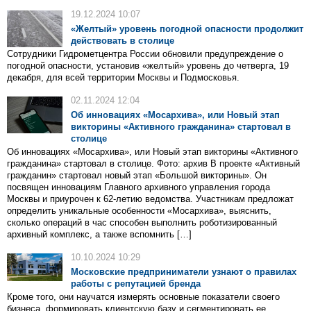
19.12.2024 10:07
«Желтый» уровень погодной опасности продолжит
действовать в столице
Сотрудники Гидрометцентра России обновили предупреждение о
погодной опасности, установив «желтый» уровень до четверга, 19
декабря, для всей территории Москвы и Подмосковья.
02.11.2024 12:04
Об инновациях «Мосархива», или Новый этап
викторины «Активного гражданина» стартовал в
столице
Об инновациях «Мосархива», или Новый этап викторины «Активного
гражданина» стартовал в столице. Фото: архив В проекте «Активный
гражданин» стартовал новый этап «Большой викторины». Он
посвящен инновациям Главного архивного управления города
Москвы и приурочен к 62-летию ведомства. Участникам предложат
определить уникальные особенности «Мосархива», выяснить,
сколько операций в час способен выполнить роботизированный
архивный комплекс, а также вспомнить […]
10.10.2024 10:29
Московские предприниматели узнают о правилах
работы с репутацией бренда
Кроме того, они научатся измерять основные показатели своего
бизнеса, формировать клиентскую базу и сегментировать ее.