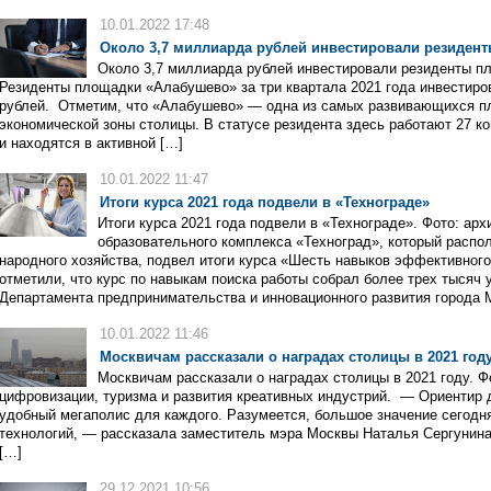
10.01.2022 17:48
Около 3,7 миллиарда рублей инвестировали резиден
Около 3,7 миллиарда рублей инвестировали резиденты п
Резиденты площадки «Алабушево» за три квартала 2021 года инвестиро
рублей. Отметим, что «Алабушево» — одна из самых развивающихся п
экономической зоны столицы. В статусе резидента здесь работают 27 ко
и находятся в активной […]
10.01.2022 11:47
Итоги курса 2021 года подвели в «Технограде»
Итоги курса 2021 года подвели в «Технограде». Фото: ар
образовательного комплекса «Техноград», который распо
народного хозяйства, подвел итоги курса «Шесть навыков эффективного
отметили, что курс по навыкам поиска работы собрал более трех тысяч 
Департамента предпринимательства и инновационного развития города 
10.01.2022 11:46
Москвичам рассказали о наградах столицы в 2021 год
Москвичам рассказали о наградах столицы в 2021 году. Ф
цифровизации, туризма и развития креативных индустрий. — Ориентир 
удобный мегаполис для каждого. Разумеется, большое значение сегодн
технологий, — рассказала заместитель мэра Москвы Наталья Сергунина
[…]
29.12.2021 10:56