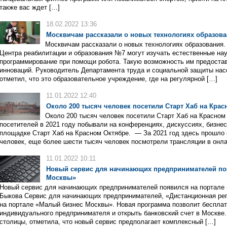
также вас ждет […]
18.02.2022 13:36
Москвичам рассказали о новых технологиях образов
Москвичам рассказали о новых технологиях образования
Центра реабилитации и образования №7 могут изучать естественные нау
программирование при помощи робота. Такую возможность им предостав
инноваций. Руководитель Департамента труда и социальной защиты на
отметил, что это образовательное учреждение, где на регулярной […]
11.01.2022 12:40
Около 200 тысяч человек посетили Старт Хаб на Кра
Около 200 тысяч человек посетили Старт Хаб на Красном 
посетителей в 2021 году побывали на конференциях, дискуссиях, бизнес-
площадке Старт Хаб на Красном Октябре. — За 2021 год здесь прошло 
человек, еще более шести тысяч человек посмотрели трансляции в онл
11.01.2022 10:11
Новый сервис для начинающих предпринимателей по
Москвы»
Новый сервис для начинающих предпринимателей появился на портале 
Быкова Сервис для начинающих предпринимателей, «Дистанционная реги
на портале «Малый бизнес Москвы». Новая программа позволит бесплат
индивидуального предпринимателя и открыть банковский счет в Москве.
столицы, отметила, что новый сервис предполагает комплексный […]