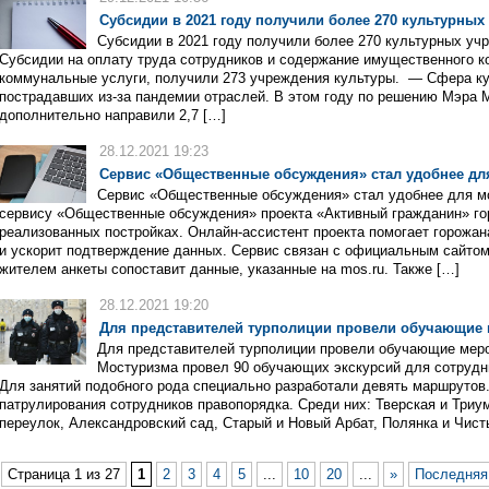
Субсидии в 2021 году получили более 270 культурны
Субсидии в 2021 году получили более 270 культурных уч
Субсидии на оплату труда сотрудников и содержание имущественного к
коммунальные услуги, получили 273 учреждения культуры. — Сфера ку
пострадавших из-за пандемии отраслей. В этом году по решению Мэра
дополнительно направили 2,7 […]
28.12.2021 19:23
Сервис «Общественные обсуждения» стал удобнее дл
Сервис «Общественные обсуждения» стал удобнее для мо
сервису «Общественные обсуждения» проекта «Активный гражданин» го
реализованных постройках. Онлайн-ассистент проекта помогает горожа
и ускорит подтверждение данных. Сервис связан с официальным сайто
жителем анкеты сопоставит данные, указанные на mos.ru. Также […]
28.12.2021 19:20
Для представителей турполиции провели обучающие
Для представителей турполиции провели обучающие меро
Мостуризма провел 90 обучающих экскурсий для сотрудн
Для занятий подобного рода специально разработали девять маршрутов
патрулирования сотрудников правопорядка. Среди них: Тверская и Три
переулок, Александровский сад, Старый и Новый Арбат, Полянка и Чис
Страница 1 из 27
1
2
3
4
5
...
10
20
...
»
Последняя