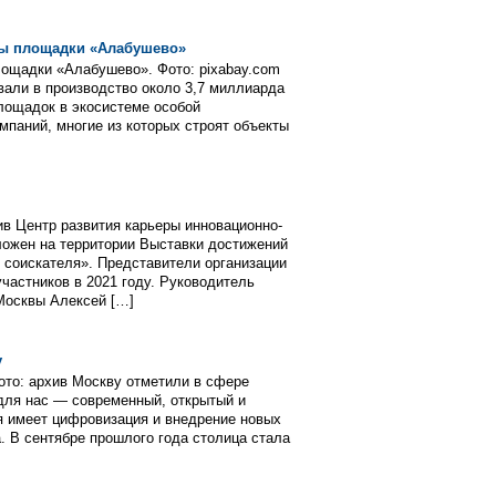
ты площадки «Алабушево»
лощадки «Алабушево». Фото: pixabay.com
вали в производство около 3,7 миллиарда
лощадок в экосистеме особой
мпаний, многие из которых строят объекты
хив Центр развития карьеры инновационно-
ложен на территории Выставки достижений
 соискателя». Представители организации
участников в 2021 году. Руководитель
Москвы Алексей […]
у
ото: архив Москву отметили в сфере
для нас — современный, открытый и
я имеет цифровизация и внедрение новых
. В сентябре прошлого года столица стала