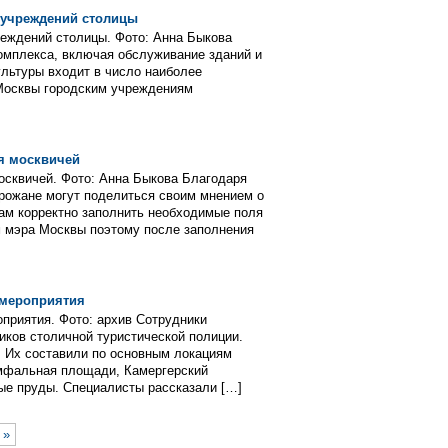
х учреждений столицы
реждений столицы. Фото: Анна Быкова
омплекса, включая обслуживание зданий и
льтуры входит в число наиболее
 Москвы городским учреждениям
я москвичей
сквичей. Фото: Анна Быкова Благодаря
рожане могут поделиться своим мнением о
нам корректно заполнить необходимые поля
м мэра Москвы поэтому после заполнения
 мероприятия
приятия. Фото: архив Сотрудники
иков столичной туристической полиции.
. Их составили по основным локациям
умфальная площади, Камергерский
тые пруды. Специалисты рассказали […]
 »