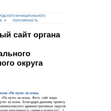
РОДСКОГО МУНИЦИПАЛЬНОГО
ВЕ
//
ПОПУЛЯРНОСТЬ
ый сайт органа
ального
ого округа
сом «По пути» за осень
«По пути» за осень. Фото: сайт мэра
ути» за осень. Благодаря данному проекту
Новомосковского административных округов.
одом популярность сервиса возросла […]