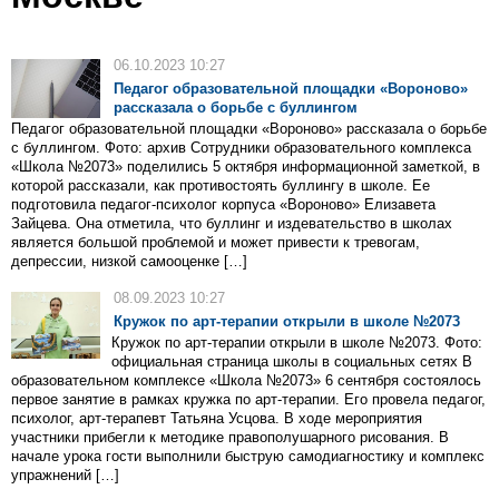
06.10.2023 10:27
Педагог образовательной площадки «Вороново»
рассказала о борьбе с буллингом
Педагог образовательной площадки «Вороново» рассказала о борьбе
с буллингом. Фото: архив Сотрудники образовательного комплекса
«Школа №2073» поделились 5 октября информационной заметкой, в
которой рассказали, как противостоять буллингу в школе. Ее
подготовила педагог-психолог корпуса «Вороново» Елизавета
Зайцева. Она отметила, что буллинг и издевательство в школах
является большой проблемой и может привести к тревогам,
депрессии, низкой самооценке […]
08.09.2023 10:27
Кружок по арт-терапии открыли в школе №2073
Кружок по арт-терапии открыли в школе №2073. Фото:
официальная страница школы в социальных сетях В
образовательном комплексе «Школа №2073» 6 сентября состоялось
первое занятие в рамках кружка по арт-терапии. Его провела педагог,
психолог, арт-терапевт Татьяна Усцова. В ходе мероприятия
участники прибегли к методике правополушарного рисования. В
начале урока гости выполнили быструю самодиагностику и комплекс
упражнений […]