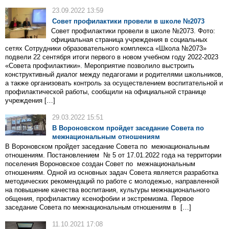
23.09.2022 13:59
Совет профилактики провели в школе №2073
Совет профилактики провели в школе №2073. Фото:
официальная страница учреждения в социальных
сетях Сотрудники образовательного комплекса «Школа №2073»
подвели 22 сентября итоги первого в новом учебном году 2022-2023
«Совета профилактики». Мероприятие позволило выстроить
конструктивный диалог между педагогами и родителями школьников,
а также организовать контроль за осуществлением воспитательной и
профилактической работы, сообщили на официальной странице
учреждения […]
29.03.2022 15:51
В Вороновском пройдет заседание Совета по
межнациональным отношениям
В Вороновском пройдет заседание Совета по межнациональным
отношениям. Постановлением № 5 от 17.01.2022 года на территории
поселения Вороновское создан Совет по межнациональным
отношениям. Одной из основных задач Совета является разработка
методических рекомендаций по работе с молодежью, направленной
на повышение качества воспитания, культуры межнационального
общения, профилактику ксенофобии и экстремизма. Первое
заседание Совета по межнациональным отношениям в […]
11.10.2021 17:08