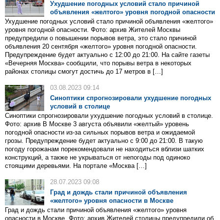
Ухудшение погодных условий стало причиной
объявления «желтого» уровня погодной опасности
Ухудшение погодных условий стало причиной объявления «желтого»
уровня погодной опасности. Фото: архив Жителей Москвы
предупредили о повышении порывов ветра, это стало причиной
объявления 20 сентября «желтого» уровня погодной опасности.
Предупреждение будет актуально с 12:00 до 21:00. На сайте газеты
«Вечерняя Москва» сообщили, что порывы ветра в некоторых
районах столицы смогут достичь до 17 метров в […]
03.08.2023 09:14
Синоптики спрогнозировали ухудшение погодных
условий в столице
Синоптики спрогнозировали ухудшение погодных условий в столице.
Фото: архив В Москве 3 августа объявили «желтый» уровень
погодной опасности из-за сильных порывов ветра и ожидаемой
грозы. Предупреждение будет актуально с 9:00 до 21:00. В такую
погоду горожанам порекомендовали не находиться вблизи шатких
конструкций, а также не укрываться от непогоды под одиноко
стоящими деревьями. На портале «Москва […]
28.07.2023 09:08
Град и дождь стали причиной объявления
«желтого» уровня опасности в Москве
Град и дождь стали причиной объявления «желтого» уровня
опасности в Москве. Фото: архив Жителей столицы предупредили об