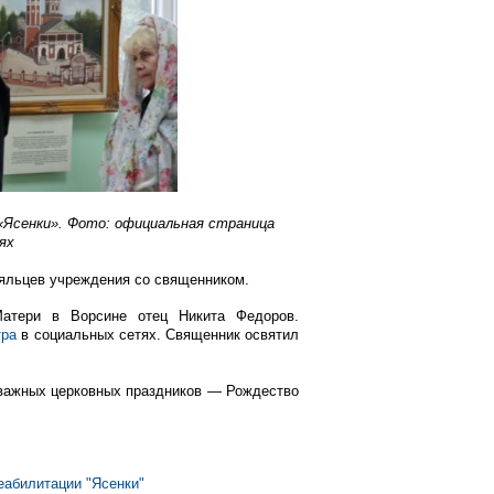
«Ясенки». Фото: официальная страница
ях
ояльцев учреждения со священником.
атери в Ворсине отец Никита Федоров.
тра
в социальных сетях. Священник освятил
з важных церковных праздников — Рождество
еабилитации "Ясенки"