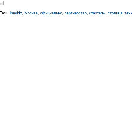
Теги:
Innobiz
,
Москва
,
официально
,
партнерство
,
стартапы
,
столица
,
тех