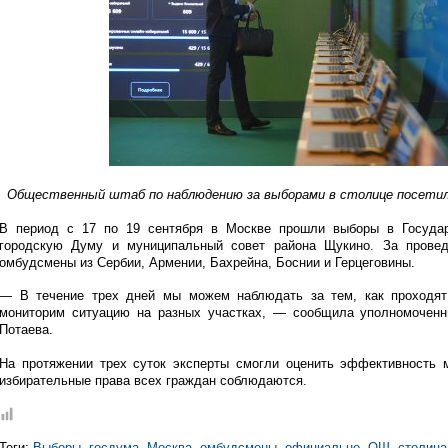
Общественный штаб по наблюдению за выборами в столице посетил
В период с 17 по 19 сентября в Москве прошли выборы в Госуда
городскую Думу и муниципальный совет района Щукино. За провед
омбудсмены из Сербии, Армении, Бахрейна, Боснии и Герцеговины.
― В течение трех дней мы можем наблюдать за тем, как проходят
мониторим ситуацию на разных участках, ― сообщила уполномоченн
Потаева.
На протяжении трех суток эксперты смогли оценить эффективность 
избирательные права всех граждан соблюдаются.
Теги:
Выборы
,
госдума
,
Москва
,
омбудсмены
,
официально
,
ОШ
,
столица