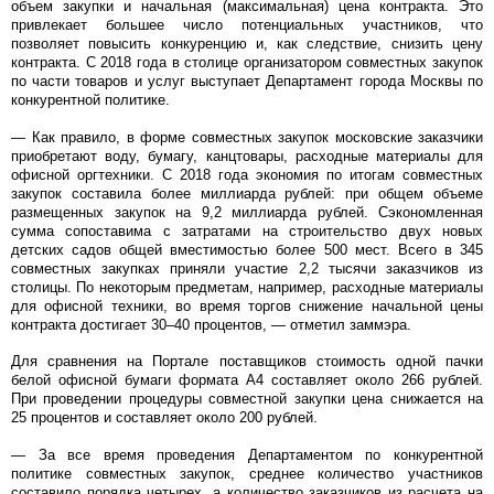
объем закупки и начальная (максимальная) цена контракта. Это
привлекает большее число потенциальных участников, что
позволяет повысить конкуренцию и, как следствие, снизить цену
контракта. С 2018 года в столице организатором совместных закупок
по части товаров и услуг выступает Департамент города Москвы по
конкурентной политике.
— Как правило, в форме совместных закупок московские заказчики
приобретают воду, бумагу, канцтовары, расходные материалы для
офисной оргтехники. С 2018 года экономия по итогам совместных
закупок составила более миллиарда рублей: при общем объеме
размещенных закупок на 9,2 миллиарда рублей. Сэкономленная
сумма сопоставима с затратами на строительство двух новых
детских садов общей вместимостью более 500 мест. Всего в 345
совместных закупках приняли участие 2,2 тысячи заказчиков из
столицы. По некоторым предметам, например, расходные материалы
для офисной техники, во время торгов снижение начальной цены
контракта достигает 30–40 процентов, — отметил заммэра.
Для сравнения на Портале поставщиков стоимость одной пачки
белой офисной бумаги формата А4 составляет около 266 рублей.
При проведении процедуры совместной закупки цена снижается на
25 процентов и составляет около 200 рублей.
— За все время проведения Департаментом по конкурентной
политике совместных закупок, среднее количество участников
составило порядка четырех, а количество заказчиков из расчета на